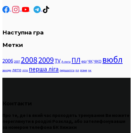
Наступна гра
Метки
вюбл
2008
2009
ПЛ
2006
TV
ЧК
ЧКО
2007
А-лига
ФБУ
перша ліга
лето
заходи
літо
першаліга
пл
різне
чк
Контакти
Про те
,
де
і
в
який час
проходять
тренування
Ви
можете
переглянути
в
розділі
Розклад
,
або
зателефонувавши
за номером
телефона БК Хижаки