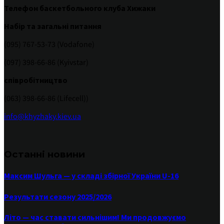
Телефон баскетбольного клуба Хижаки
Набір та загальні питання
(095) 767-53-73 (Vodafone)
(097) 398-66-86 (Kyivstar)
співробітництво
(063) 398-66-86 (Lifecell))
info@khyzhaky.kiev.ua
Останні новини
Максим Шульга — у складі збірної України U-16
Результати сезону 2025/2026
Літо — час ставати сильнішим! Ми продовжуємо