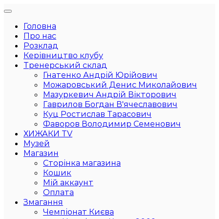
Головна
Про нас
Розклад
Керівництво клубу
Тренерський склад
Гнатенко Андрій Юрійович
Можаровський Денис Миколайович
Мазуркевич Андрій Вікторович
Гаврилов Богдан В'ячеславович
Куц Ростислав Тарасович
Фаворов Володимир Семенович
ХИЖАКИ TV
Музей
Магазин
Сторінка магазина
Кошик
Мій аккаунт
Оплата
Змагання
Чемпіонат Києва