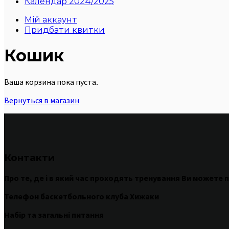
Календар 2024/2025
Мій аккаунт
Придбати квитки
Кошик
Ваша корзина пока пуста.
Вернуться в магазин
Контакти
Про те
,
де
і
в
який час
проходять
тренування
Ви
можете
п
Телефон баскетбольного клуба Хижаки
Набір та загальні питання