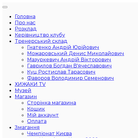
Головна
Про нас
Розклад
Керівництво клубу
Тренерський склад
Гнатенко Андрій Юрійович
Можаровський Денис Миколайович
Мазуркевич Андрій Вікторович
Гаврилов Богдан В'ячеславович
Куц Ростислав Тарасович
Фаворов Володимир Семенович
ХИЖАКИ TV
Музей
Магазин
Сторінка магазина
Кошик
Мій аккаунт
Оплата
Змагання
Чемпіонат Києва