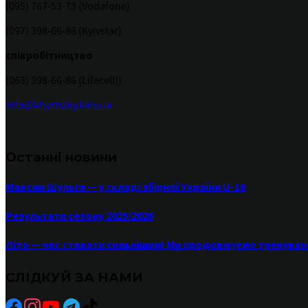
(095) 767-53-73 (Vodafone)
(097) 398-66-86 (Kyivstar)
співробітництво
(063) 398-66-86 (Lifecell))
info@khyzhaky.kiev.ua
Останні новини
Максим Шульга — у складі збірної України U-16
Результати сезону 2025/2026
Літо — час ставати сильнішим! Ми продовжуємо тренуван
СЛІДКУЙ ЗА НАМИ