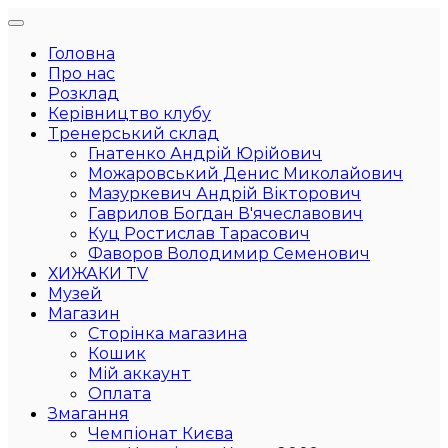
Головна
Про нас
Розклад
Керівництво клубу
Тренерський склад
Гнатенко Андрій Юрійович
Можаровський Денис Миколайович
Мазуркевич Андрій Вікторович
Гаврилов Богдан В'ячеславович
Куц Ростислав Тарасович
Фаворов Володимир Семенович
ХИЖАКИ TV
Музей
Магазин
Сторінка магазина
Кошик
Мій аккаунт
Оплата
Змагання
Чемпіонат Києва