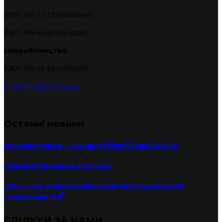
(095) 767-53-73 (Vodafone)
(097) 398-66-86 (Kyivstar)
співробітництво
(063) 398-66-86 (Lifecell))
info@khyzhaky.kiev.ua
Останні новини
Максим Шульга — у складі збірної України U-16
Результати сезону 2025/2026
Літо — час ставати сильнішим! Ми продовжуємо
тренування ☀️🏀
СЛІДКУЙ ЗА НАМИ