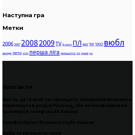
Наступна гра
Метки
вюбл
2008
2009
ПЛ
2006
TV
ЧК
ЧКО
2007
А-лига
ФБУ
перша ліга
лето
заходи
літо
першаліга
пл
різне
чк
Контакти
Про те
,
де
і
в
який час
проходять
тренування
Ви
можете
переглянути
в
розділі
Розклад
,
або
зателефонувавши
за номером
телефона БК Хижаки
Телефон баскетбольного клуба Хижаки
Набір та загальні питання