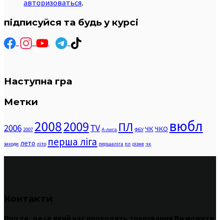
авторизоваться
.
підписуйся та будь у курсі
Наступна гра
Метки
вюбл
2008
2009
ПЛ
2006
TV
ЧК
ЧКО
2007
А-лига
ФБУ
перша ліга
лето
заходи
літо
першаліга
пл
різне
чк
Контакти
Про те
,
де
і
в
який час
проходять
тренування
Ви
можете