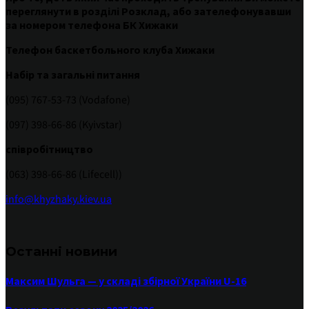
переглянути
в
розділі
Розклад
,
або
зателефонувавши
за номером
телефона БК Хижаки
Телефон баскетбольного клуба Хижаки
Набір та загальні питання
(095) 767-53-73 (Vodafone)
(097) 398-66-86 (Kyivstar)
співробітництво
(063) 398-66-86 (Lifecell))
info@khyzhaky.kiev.ua
Останні новини
Максим Шульга — у складі збірної України U-16