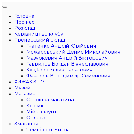
Головна
Про нас
Розклад
Керівництво клубу
Тренерський склад
Гнатенко Андрій Юрійович
Можаровський Денис Миколайович
Мазуркевич Андрій Вікторович
Гаврилов Богдан В'ячеславович
Куц Ростислав Тарасович
Фаворов Володимир Семенович
ХИЖАКИ TV
Музей
Магазин
Сторінка магазина
Кошик
Мій аккаунт
Оплата
Змагання
Чемпіонат Києва