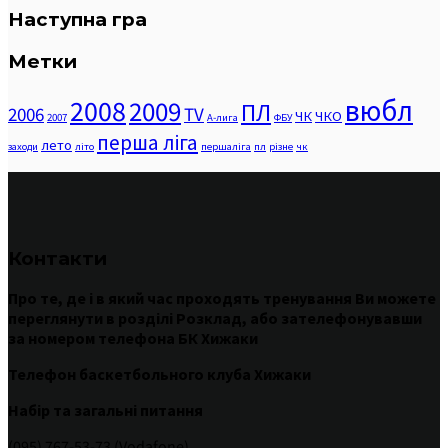
Наступна гра
Метки
вюбл
2008
2009
ПЛ
2006
TV
ЧК
ЧКО
2007
А-лига
ФБУ
перша ліга
лето
заходи
літо
першаліга
пл
різне
чк
Контакти
Про те
,
де
і
в
який час
проходять
тренування
Ви
можете
переглянути
в
розділі
Розклад
,
або
зателефонувавши
за номером
телефона БК Хижаки
Телефон баскетбольного клуба Хижаки
Набір та загальні питання
(095) 767-53-73 (Vodafone)