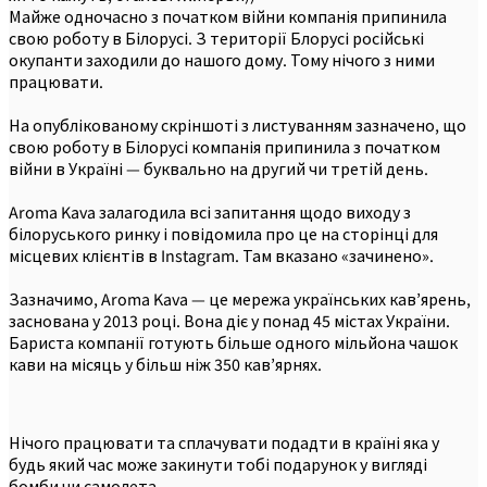
Майже одночасно з початком війни компанія припинила
свою роботу в Білорусі. З території Блорусі російські
окупанти заходили до нашого дому. Тому нічого з ними
працювати.
На опублікованому скріншоті з листуванням зазначено, що
свою роботу в Білорусі компанія припинила з початком
війни в Україні — буквально на другий чи третій день.
Aroma Kava залагодила всі запитання щодо виходу з
білоруського ринку і повідомила про це на сторінці для
місцевих клієнтів в Instagram. Там вказано «зачинено».
Зазначимо, Aroma Kava — це мережа українських кав’ярень,
заснована у 2013 році. Вона діє у понад 45 містах України.
Бариста компанії готують більше одного мільйона чашок
кави на місяць у більш ніж 350 кав’ярнях.
Нічого працювати та сплачувати подадти в країні яка у
будь який час може закинути тобі подарунок у вигляді
бомби чи самолета.