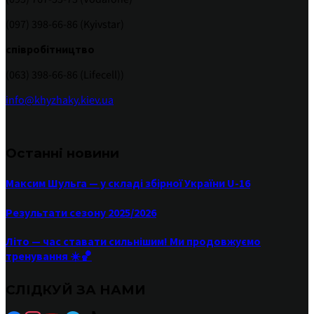
(097) 398-66-86 (Kyivstar)
співробітництво
(063) 398-66-86 (Lifecell))
info@khyzhaky.kiev.ua
Останні новини
Максим Шульга — у складі збірної України U-16
Результати сезону 2025/2026
Літо — час ставати сильнішим! Ми продовжуємо
тренування ☀️🏀
СЛІДКУЙ ЗА НАМИ