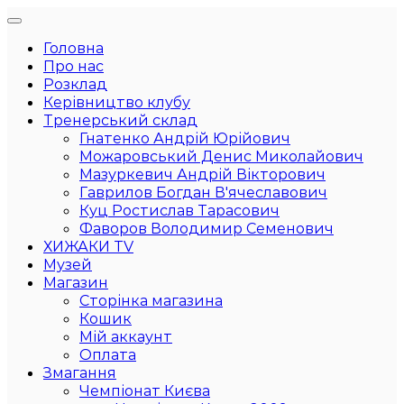
Головна
Про нас
Розклад
Керівництво клубу
Тренерський склад
Гнатенко Андрій Юрійович
Можаровський Денис Миколайович
Мазуркевич Андрій Вікторович
Гаврилов Богдан В'ячеславович
Куц Ростислав Тарасович
Фаворов Володимир Семенович
ХИЖАКИ TV
Музей
Магазин
Сторінка магазина
Кошик
Мій аккаунт
Оплата
Змагання
Чемпіонат Києва