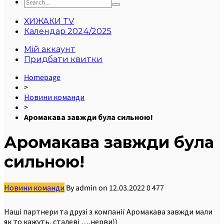
ХИЖАКИ TV
Календар 2024/2025
Мій аккаунт
Придбати квитки
Homepage
>
Новини команди
>
Аромакава завжди була сильною!
Аромакава завжди була
сильною!
Новини команди
By
admin
on
12.03.2022
0
477
Наші партнери та друзі з компанії Аромакава завжди мали
як то кажуть, сталеві ….нерви))