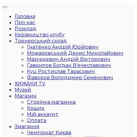
Головна
Про нас
Розклад
Керівництво клубу
Тренерський склад
Гнатенко Андрій Юрійович
Можаровський Денис Миколайович
Мазуркевич Андрій Вікторович
Гаврилов Богдан В'ячеславович
Куц Ростислав Тарасович
Фаворов Володимир Семенович
ХИЖАКИ TV
Музей
Магазин
Сторінка магазина
Кошик
Мій аккаунт
Оплата
Змагання
Чемпіонат Києва