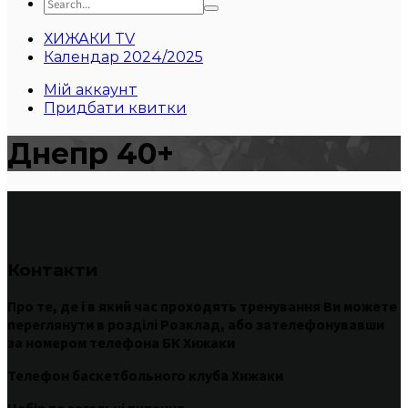
ХИЖАКИ TV
Календар 2024/2025
Мій аккаунт
Придбати квитки
Днепр 40+
Контакти
Про те
,
де
і
в
який час
проходять
тренування
Ви
можете
переглянути
в
розділі
Розклад
,
або
зателефонувавши
за номером
телефона БК Хижаки
Телефон баскетбольного клуба Хижаки