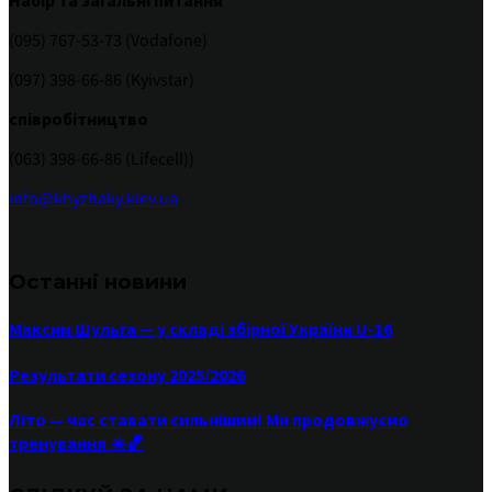
Набір та загальні питання
(095) 767-53-73 (Vodafone)
(097) 398-66-86 (Kyivstar)
співробітництво
(063) 398-66-86 (Lifecell))
info@khyzhaky.kiev.ua
Останні новини
Максим Шульга — у складі збірної України U-16
Результати сезону 2025/2026
Літо — час ставати сильнішим! Ми продовжуємо
тренування ☀️🏀