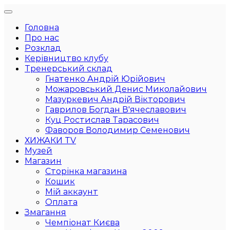
Головна
Про нас
Розклад
Керівництво клубу
Тренерський склад
Гнатенко Андрій Юрійович
Можаровський Денис Миколайович
Мазуркевич Андрій Вікторович
Гаврилов Богдан В'ячеславович
Куц Ростислав Тарасович
Фаворов Володимир Семенович
ХИЖАКИ TV
Музей
Магазин
Сторінка магазина
Кошик
Мій аккаунт
Оплата
Змагання
Чемпіонат Києва