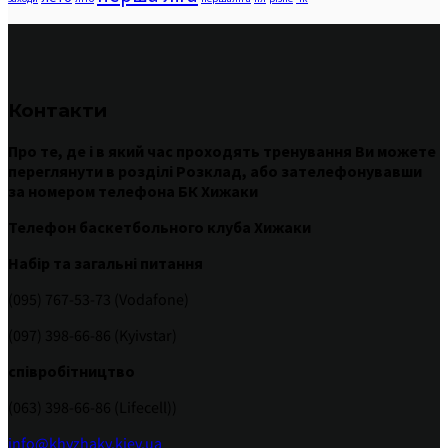
Контакти
Про те
,
де
і
в
який час
проходять
тренування
Ви
можете
переглянути
в
розділі
Розклад
,
або
зателефонувавши
за номером
телефона БК Хижаки
Телефон баскетбольного клуба Хижаки
Набір та загальні питання
(095) 767-53-73 (Vodafone)
(097) 398-66-86 (Kyivstar)
співробітництво
(063) 398-66-86 (Lifecell))
info@khyzhaky.kiev.ua