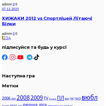
admin
0
0
07.12.2025
ХИЖАКИ 2012 vs Спортліцей Літаючі
Білки
admin
0
0
1
2
3
4
підписуйся та будь у курсі
Наступна гра
Метки
вюбл
2008
2009
ПЛ
2006
TV
ЧК
ЧКО
2007
А-лига
ФБУ
перша ліга
лето
заходи
літо
першаліга
пл
різне
чк