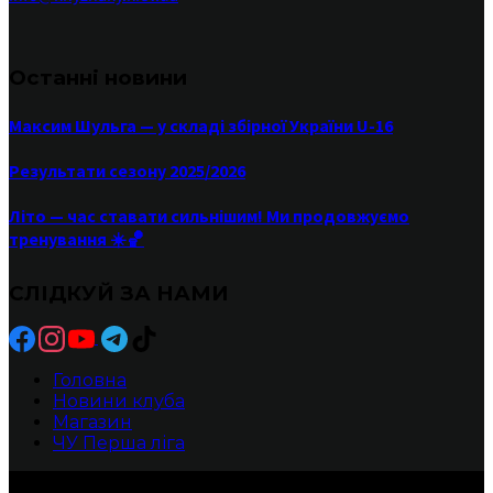
Останні новини
Максим Шульга — у складі збірної України U-16
Результати сезону 2025/2026
Літо — час ставати сильнішим! Ми продовжуємо
тренування ☀️🏀
СЛІДКУЙ ЗА НАМИ
Головна
Новини клуба
Магазин
ЧУ Перша ліга
БК ХИЖАКИ -Прямуй до своєї мрії!