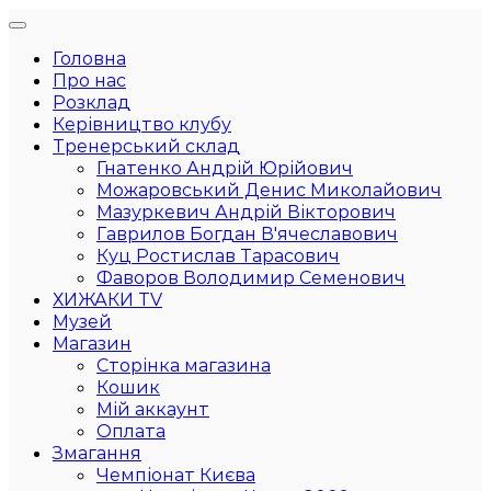
Головна
Про нас
Розклад
Керівництво клубу
Тренерський склад
Гнатенко Андрій Юрійович
Можаровський Денис Миколайович
Мазуркевич Андрій Вікторович
Гаврилов Богдан В'ячеславович
Куц Ростислав Тарасович
Фаворов Володимир Семенович
ХИЖАКИ TV
Музей
Магазин
Сторінка магазина
Кошик
Мій аккаунт
Оплата
Змагання
Чемпіонат Києва