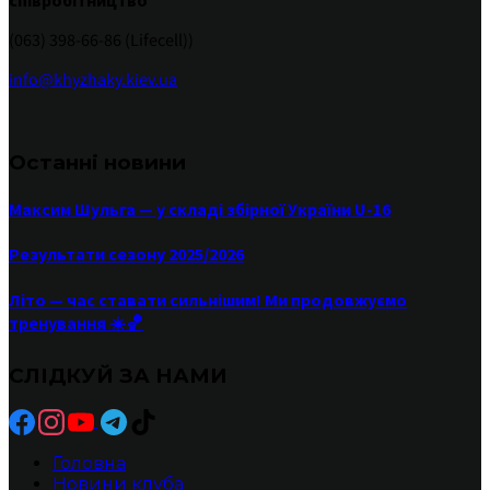
співробітництво
(063) 398-66-86 (Lifecell))
info@khyzhaky.kiev.ua
Останні новини
Максим Шульга — у складі збірної України U-16
Результати сезону 2025/2026
Літо — час ставати сильнішим! Ми продовжуємо
тренування ☀️🏀
СЛІДКУЙ ЗА НАМИ
Головна
Новини клуба