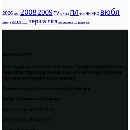
вюбл
2008
2009
ПЛ
2006
TV
ЧК
ЧКО
2007
А-лига
ФБУ
перша ліга
лето
заходи
літо
першаліга
пл
різне
чк
Контакти
Про те
,
де
і
в
який час
проходять
тренування
Ви
можете
переглянути
в
розділі
Розклад
,
або
зателефонувавши
за номером
телефона БК Хижаки
Телефон баскетбольного клуба Хижаки
Набір та загальні питання
(095) 767-53-73 (Vodafone)
(097) 398-66-86 (Kyivstar)