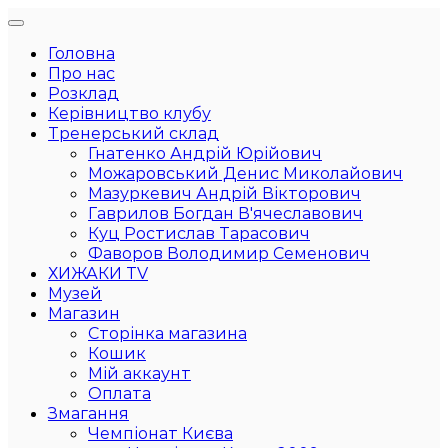
Головна
Про нас
Розклад
Керівництво клубу
Тренерський склад
Гнатенко Андрій Юрійович
Можаровський Денис Миколайович
Мазуркевич Андрій Вікторович
Гаврилов Богдан В'ячеславович
Куц Ростислав Тарасович
Фаворов Володимир Семенович
ХИЖАКИ TV
Музей
Магазин
Сторінка магазина
Кошик
Мій аккаунт
Оплата
Змагання
Чемпіонат Києва