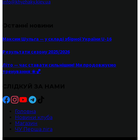
info@khyzhaky.kiev.ua
Останні новини
Максим Шульга — у складі збірної України U-16
Результати сезону 2025/2026
Літо — час ставати сильнішим! Ми продовжуємо
тренування ☀️🏀
СЛІДКУЙ ЗА НАМИ
Головна
Новини клуба
Магазин
ЧУ Перша ліга