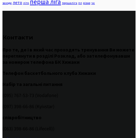
перша ліга
лето
заходи
літо
першаліга
пл
різне
чк
Контакти
Про те
,
де
і
в
який час
проходять
тренування
Ви
можете
переглянути
в
розділі
Розклад
,
або
зателефонувавши
за номером
телефона БК Хижаки
Телефон баскетбольного клуба Хижаки
Набір та загальні питання
(095) 767-53-73 (Vodafone)
(097) 398-66-86 (Kyivstar)
співробітництво
(063) 398-66-86 (Lifecell))