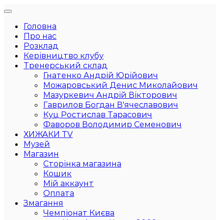
Головна
Про нас
Розклад
Керівництво клубу
Тренерський склад
Гнатенко Андрій Юрійович
Можаровський Денис Миколайович
Мазуркевич Андрій Вікторович
Гаврилов Богдан В'ячеславович
Куц Ростислав Тарасович
Фаворов Володимир Семенович
ХИЖАКИ TV
Музей
Магазин
Сторінка магазина
Кошик
Мій аккаунт
Оплата
Змагання
Чемпіонат Києва