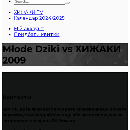
ХИЖАКИ TV
Календар 2024/2025
Мій аккаунт
Придбати квитки
Młode Dziki vs ХИЖАКИ
2009
Контакти
Про те
,
де
і
в
який час
проходять
тренування
Ви
можете
переглянути
в
розділі
Розклад
,
або
зателефонувавши
за номером
телефона БК Хижаки