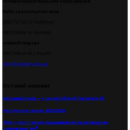
Телефон баскетбольного клуба Хижаки
Набір та загальні питання
(095) 767-53-73 (Vodafone)
(097) 398-66-86 (Kyivstar)
співробітництво
(063) 398-66-86 (Lifecell))
info@khyzhaky.kiev.ua
Останні новини
Максим Шульга — у складі збірної України U-16
Результати сезону 2025/2026
Літо — час ставати сильнішим! Ми продовжуємо
тренування ☀️🏀