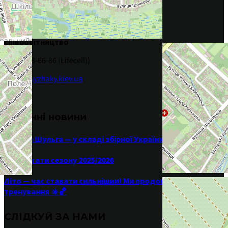
(095) 767-53-73 (Vodafone)
(097) 398-66-86 (Kyivstar)
співробітництво
(063) 398-66-86 (Lifecell))
info@khyzhaky.kiev.ua
Останні новини
Максим Шульга — у складі збірної України U-16
Результати сезону 2025/2026
Літо — час ставати сильнішим! Ми продовжуємо
тренування ☀️🏀
СЛІДКУЙ ЗА НАМИ