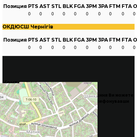
Позиция
PTS
AST
STL
BLK
FGA
3PM
3PA
FTM
FTA
O
0
0
0
0
0
0
0
0
0
0
ОКДЮСШ Чернігів
Позиция
PTS
AST
STL
BLK
FGA
3PM
3PA
FTM
FTA
O
0
0
0
0
0
0
0
0
0
0
Контакти
Про те
,
де
і
в
який час
проходять
тренування
Ви
можете
переглянути
в
розділі
Розклад
,
або
зателефонувавши
за номером
телефона БК Хижаки
Телефон баскетбольного клуба Хижаки
Набір та загальні питання