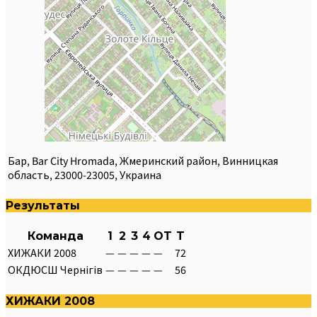
Бар, Bar City Hromada, Жмеринский район, Винницкая
область, 23000-23005, Украина
Результаты
Команда
1
2
3
4
OT
T
ХИЖАКИ 2008
—
—
—
—
—
72
ОКДЮСШ Чернігів
—
—
—
—
—
56
ХИЖАКИ 2008