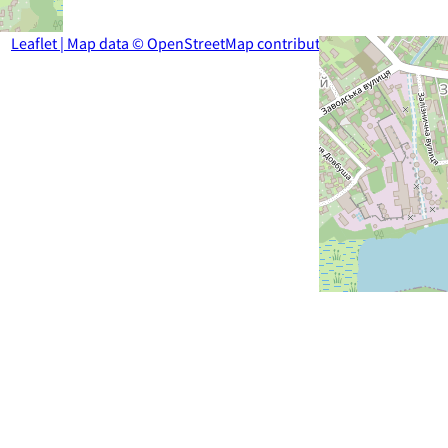
Leaflet
| Map data ©
OpenStreetMap
contributors