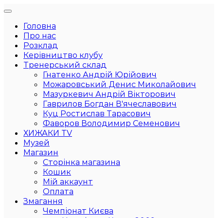
Головна
Про нас
Розклад
Керівництво клубу
Тренерський склад
Гнатенко Андрій Юрійович
Можаровський Денис Миколайович
Мазуркевич Андрій Вікторович
Гаврилов Богдан В'ячеславович
Куц Ростислав Тарасович
Фаворов Володимир Семенович
ХИЖАКИ TV
Музей
Магазин
Сторінка магазина
Кошик
Мій аккаунт
Оплата
Змагання
Чемпіонат Києва