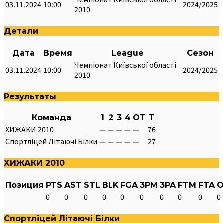
03.11.2024
10:00
2024/2025
2010
Детали
Дата
Время
League
Сезон
Чемпіонат Київської області
03.11.2024
10:00
2024/2025
2010
Результаты
Команда
1
2
3
4
OT
T
ХИЖАКИ 2010
—
—
—
—
—
76
Спортліцей Літаючі Білки
—
—
—
—
—
27
ХИЖАКИ 2010
Позиция
PTS
AST
STL
BLK
FGA
3PM
3PA
FTM
FTA
O
0
0
0
0
0
0
0
0
0
0
Спортліцей Літаючі Білки