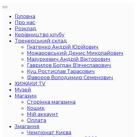
Головна
Про нас
Розклад
Керівництво клубу
Тренерський склад
Гнатенко Андрій Юрійович
Можаровський Денис Миколайович
Мазуркевич Андрій Вікторович
Гаврилов Богдан В'ячеславович
Куц Ростислав Тарасович
Фаворов Володимир Семенович
ХИЖАКИ TV
Музей
Магазин
Сторінка магазина
Кошик
Мій аккаунт
Оплата
Змагання
Чемпіонат Києва