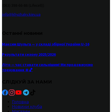
(063) 398-66-86 (Lifecell))
info@khyzhaky.kiev.ua
Останні новини
Максим Шульга — у складі збірної України U-16
Результати сезону 2025/2026
Літо — час ставати сильнішим! Ми продовжуємо
тренування ☀️🏀
СЛІДКУЙ ЗА НАМИ
Головна
Новини клуба
Магазин