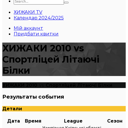
ХИЖАКИ TV
Календар 2024/2025
Мій аккаунт
Придбати квитки
ХИЖАКИ 2010 vs
Спортліцей Літаючі
Білки
ХИЖАКИ 2010
vs
Спортліцей Літаючі Білки
Результаты события
Детали
Дата
Время
League
Сезон
Чемпіонат Київської області