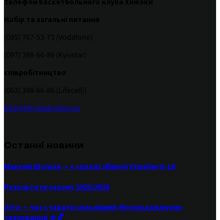
Телефон баскетбольного клуба Хижаки
Набір та загальні питання
(095) 767-53-73 (Vodafone)
(097) 398-66-86 (Kyivstar)
співробітництво
(063) 398-66-86 (Lifecell))
info@khyzhaky.kiev.ua
Останні новини
Максим Шульга — у складі збірної України U-16
Результати сезону 2025/2026
Літо — час ставати сильнішим! Ми продовжуємо
тренування ☀️🏀