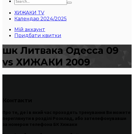
ХИЖАКИ TV
Календар 2024/2025
Мій аккаунт
Придбати квитки
шк Литвака Одесса 09
vs ХИЖАКИ 2009
Контакти
Про те
,
де
і
в
який час
проходять
тренування
Ви
можете
переглянути
в
розділі
Розклад
,
або
зателефонувавши
за номером
телефона БК Хижаки