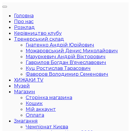
Головна
Про нас
Розклад
Керівництво клубу
Тренерський склад
Гнатенко Андрій Юрійович
Можаровський Денис Миколайович
Мазуркевич Андрій Вікторович
Гаврилов Богдан В'ячеславович
Куц Ростислав Тарасович
Фаворов Володимир Семенович
ХИЖАКИ TV
Музей
Магазин
Сторінка магазина
Кошик
Мій аккаунт
Оплата
Змагання
Чемпіонат Києва