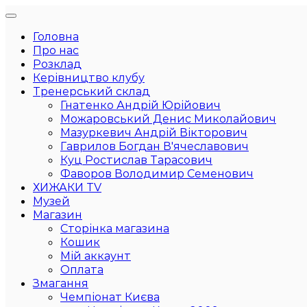
Головна
Про нас
Розклад
Керівництво клубу
Тренерський склад
Гнатенко Андрій Юрійович
Можаровський Денис Миколайович
Мазуркевич Андрій Вікторович
Гаврилов Богдан В'ячеславович
Куц Ростислав Тарасович
Фаворов Володимир Семенович
ХИЖАКИ TV
Музей
Магазин
Сторінка магазина
Кошик
Мій аккаунт
Оплата
Змагання
Чемпіонат Києва