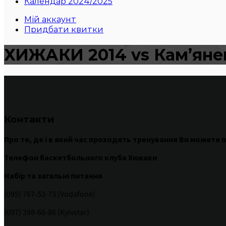
Календар 2024/2025
Мій аккаунт
Придбати квитки
ХИЖАКИ 2014 vs Кам’яне
Контакти
Про те
,
де
і
в
який час
проходять
тренування
Ви
можете
п
Телефон баскетбольного клуба Хижаки
Набір та загальні питання
(095) 767-53-73 (Vodafone)
(097) 398-66-86 (Kyivstar)