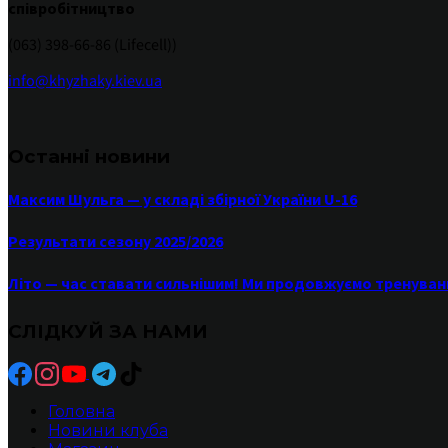
співробітництво
(063) 398-66-86 (Lifecell))
info@khyzhaky.kiev.ua
Останні новини
Максим Шульга — у складі збірної України U-16
Результати сезону 2025/2026
Літо — час ставати сильнішим! Ми продовжуємо тренуван
СЛІДКУЙ ЗА НАМИ
Головна
Новини клуба