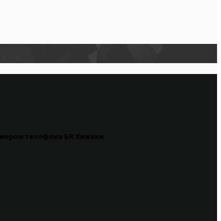
омером
телефона БК Хижаки