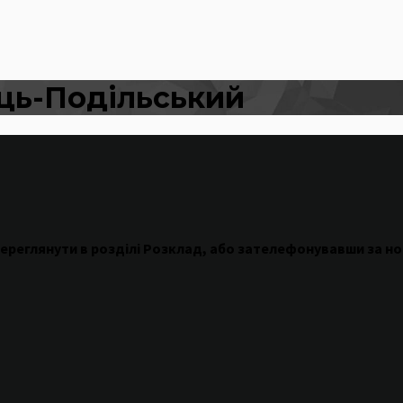
ць-Подільський
ереглянути
в
розділі
Розклад
,
або
зателефонувавши
за н