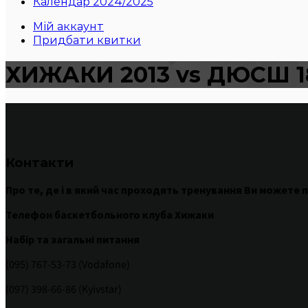
Календар 2024/2025
Мій аккаунт
Придбати квитки
ХИЖАКИ 2013 vs ДЮСШ 1
Контакти
Про те
,
де
і
в
який час
проходять
тренування
Ви
можете
п
Телефон баскетбольного клуба Хижаки
Набір та загальні питання
(095) 767-53-73 (Vodafone)
(097) 398-66-86 (Kyivstar)