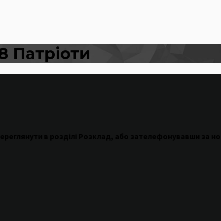
8 Патріоти
ереглянути
в
розділі
Розклад
,
або
зателефонувавши
за н