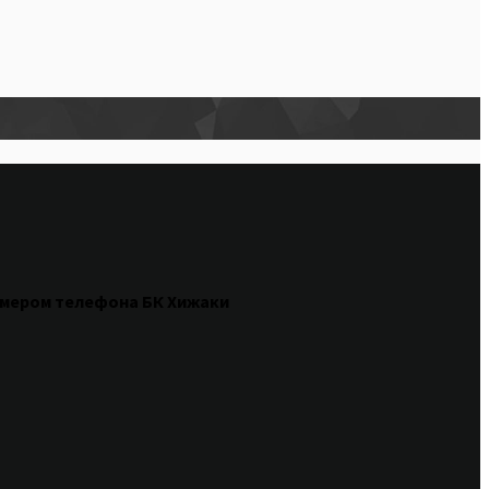
омером
телефона БК Хижаки