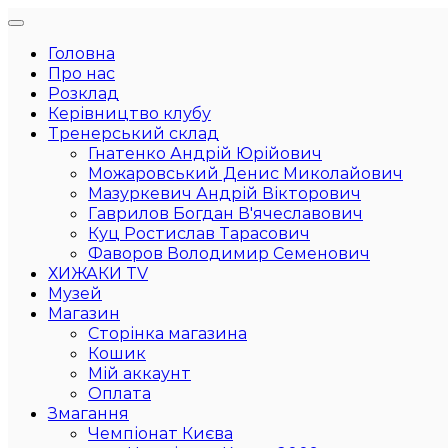
Головна
Про нас
Розклад
Керівництво клубу
Тренерський склад
Гнатенко Андрій Юрійович
Можаровський Денис Миколайович
Мазуркевич Андрій Вікторович
Гаврилов Богдан В'ячеславович
Куц Ростислав Тарасович
Фаворов Володимир Семенович
ХИЖАКИ TV
Музей
Магазин
Сторінка магазина
Кошик
Мій аккаунт
Оплата
Змагання
Чемпіонат Києва