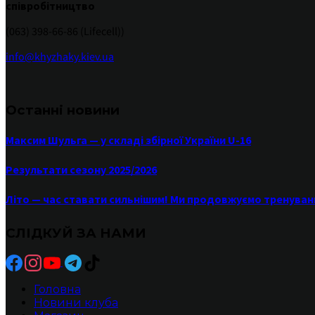
співробітництво
(063) 398-66-86 (Lifecell))
info@khyzhaky.kiev.ua
Останні новини
Максим Шульга — у складі збірної України U-16
Результати сезону 2025/2026
Літо — час ставати сильнішим! Ми продовжуємо тренуван
СЛІДКУЙ ЗА НАМИ
Головна
Новини клуба