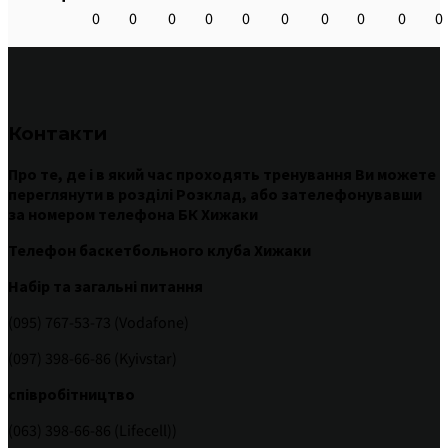
0
0
0
0
0
0
0
0
0
0
Контакти
Про те
,
де
і
в
який час
проходять
тренування
Ви
можете
переглянути
в
розділі
Розклад
,
або
зателефонувавши
за номером
телефона БК Хижаки
Телефон баскетбольного клуба Хижаки
Набір та загальні питання
(095) 767-53-73 (Vodafone)
(097) 398-66-86 (Kyivstar)
співробітництво
(063) 398-66-86 (Lifecell))