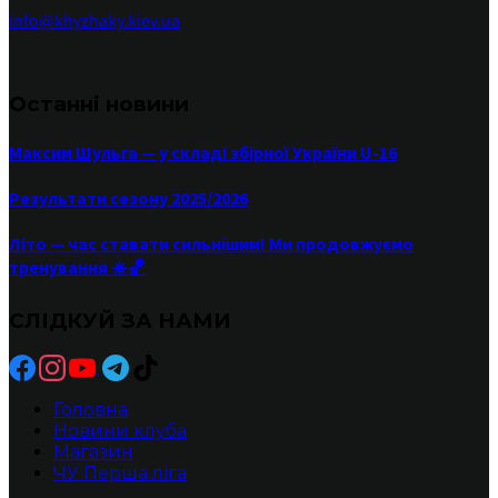
info@khyzhaky.kiev.ua
Останні новини
Максим Шульга — у складі збірної України U-16
Результати сезону 2025/2026
Літо — час ставати сильнішим! Ми продовжуємо
тренування ☀️🏀
СЛІДКУЙ ЗА НАМИ
Головна
Новини клуба
Магазин
ЧУ Перша ліга