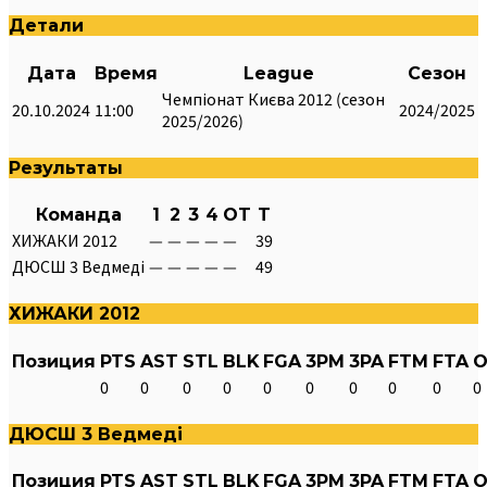
Детали
Дата
Время
League
Сезон
Чемпіонат Києва 2012 (сезон
20.10.2024
11:00
2024/2025
2025/2026)
Результаты
Команда
1
2
3
4
OT
T
ХИЖАКИ 2012
—
—
—
—
—
39
ДЮСШ 3 Ведмеді
—
—
—
—
—
49
ХИЖАКИ 2012
Позиция
PTS
AST
STL
BLK
FGA
3PM
3PA
FTM
FTA
O
0
0
0
0
0
0
0
0
0
0
ДЮСШ 3 Ведмеді
Позиция
PTS
AST
STL
BLK
FGA
3PM
3PA
FTM
FTA
O