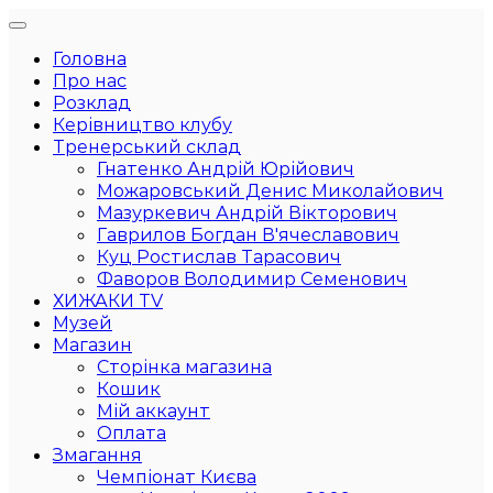
Головна
Про нас
Розклад
Керівництво клубу
Тренерський склад
Гнатенко Андрій Юрійович
Можаровський Денис Миколайович
Мазуркевич Андрій Вікторович
Гаврилов Богдан В'ячеславович
Куц Ростислав Тарасович
Фаворов Володимир Семенович
ХИЖАКИ TV
Музей
Магазин
Сторінка магазина
Кошик
Мій аккаунт
Оплата
Змагання
Чемпіонат Києва