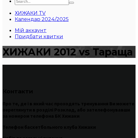
ХИЖАКИ TV
Календар 2024/2025
Мій аккаунт
Придбати квитки
ХИЖАКИ 2012 vs Тараща
Контакти
Про те
,
де
і
в
який час
проходять
тренування
Ви
можете
переглянути
в
розділі
Розклад
,
або
зателефонувавши
за номером
телефона БК Хижаки
Телефон баскетбольного клуба Хижаки