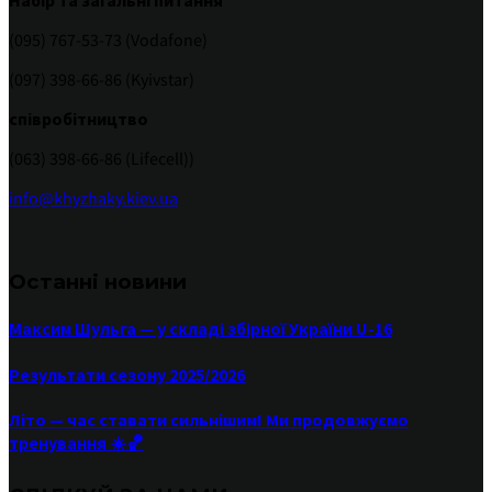
Набір та загальні питання
(095) 767-53-73 (Vodafone)
(097) 398-66-86 (Kyivstar)
співробітництво
(063) 398-66-86 (Lifecell))
info@khyzhaky.kiev.ua
Останні новини
Максим Шульга — у складі збірної України U-16
Результати сезону 2025/2026
Літо — час ставати сильнішим! Ми продовжуємо
тренування ☀️🏀