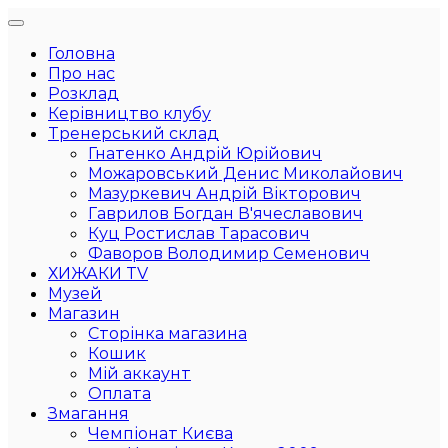
Головна
Про нас
Розклад
Керівництво клубу
Тренерський склад
Гнатенко Андрій Юрійович
Можаровський Денис Миколайович
Мазуркевич Андрій Вікторович
Гаврилов Богдан В'ячеславович
Куц Ростислав Тарасович
Фаворов Володимир Семенович
ХИЖАКИ TV
Музей
Магазин
Сторінка магазина
Кошик
Мій аккаунт
Оплата
Змагання
Чемпіонат Києва