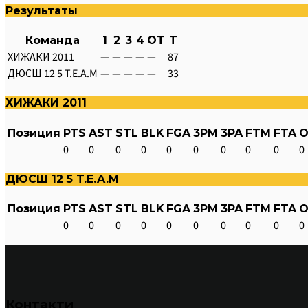
Результаты
Команда
1
2
3
4
OT
T
ХИЖАКИ 2011
—
—
—
—
—
87
ДЮСШ 12 5 T.E.A.M
—
—
—
—
—
33
ХИЖАКИ 2011
Позиция
PTS
AST
STL
BLK
FGA
3PM
3PA
FTM
FTA
O
0
0
0
0
0
0
0
0
0
0
ДЮСШ 12 5 T.E.A.M
Позиция
PTS
AST
STL
BLK
FGA
3PM
3PA
FTM
FTA
O
0
0
0
0
0
0
0
0
0
0
Контакти