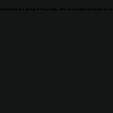
ереглянути
в
розділі
Розклад
,
або
зателефонувавши
за н