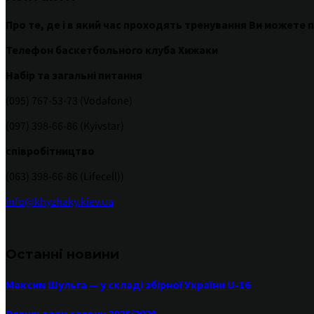
Про те
,
де
і
в
який час
проходять
тренування
Ви
можете
п
Телефон баскетбольного клуба Хижаки
Набір та загальні питання
(095) 767-53-73 (Vodafone)
(097) 398-66-86 (Kyivstar)
співробітництво
(063) 398-66-86 (Lifecell))
info@khyzhaky.kiev.ua
Останні новини
Максим Шульга — у складі збірної України U-16
Результати сезону 2025/2026