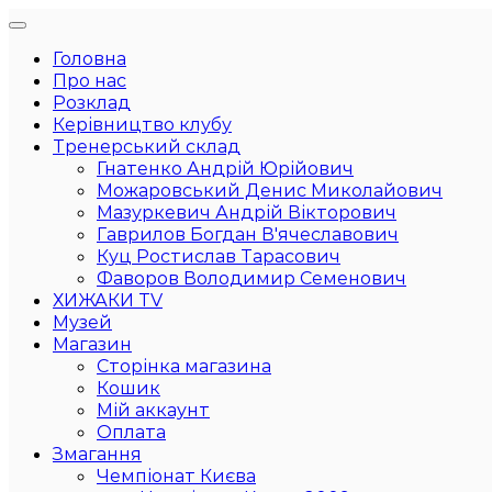
Головна
Про нас
Розклад
Керівництво клубу
Тренерський склад
Гнатенко Андрій Юрійович
Можаровський Денис Миколайович
Мазуркевич Андрій Вікторович
Гаврилов Богдан В'ячеславович
Куц Ростислав Тарасович
Фаворов Володимир Семенович
ХИЖАКИ TV
Музей
Магазин
Сторінка магазина
Кошик
Мій аккаунт
Оплата
Змагання
Чемпіонат Києва