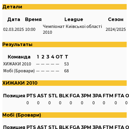
Детали
Дата
Время
League
Сезон
Чемпіонат Київської області
02.03.2025
10:00
2024/2025
2010
Результаты
Команда
1
2
3
4
OT
T
ХИЖАКИ 2010
—
—
—
—
—
53
Мобі (Бровари)
—
—
—
—
—
68
ХИЖАКИ 2010
Позиция
PTS
AST
STL
BLK
FGA
3PM
3PA
FTM
FTA
O
0
0
0
0
0
0
0
0
0
0
Мобі (Бровари)
Позиция
PTS
AST
STL
BLK
FGA
3PM
3PA
FTM
FTA
O