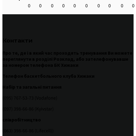
0
0
0
0
0
0
0
0
0
0
Контакти
Про те
,
де
і
в
який час
проходять
тренування
Ви
можете
переглянути
в
розділі
Розклад
,
або
зателефонувавши
за номером
телефона БК Хижаки
Телефон баскетбольного клуба Хижаки
Набір та загальні питання
(095) 767-53-73 (Vodafone)
(097) 398-66-86 (Kyivstar)
співробітництво
(063) 398-66-86 (Lifecell))