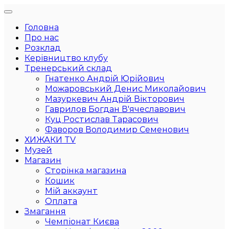
Головна
Про нас
Розклад
Керівництво клубу
Тренерський склад
Гнатенко Андрій Юрійович
Можаровський Денис Миколайович
Мазуркевич Андрій Вікторович
Гаврилов Богдан В'ячеславович
Куц Ростислав Тарасович
Фаворов Володимир Семенович
ХИЖАКИ TV
Музей
Магазин
Сторінка магазина
Кошик
Мій аккаунт
Оплата
Змагання
Чемпіонат Києва