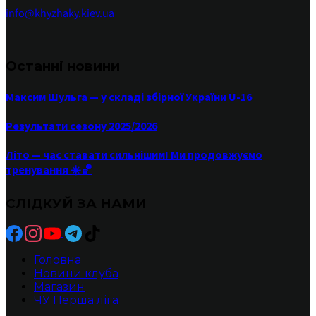
info@khyzhaky.kiev.ua
Останні новини
Максим Шульга — у складі збірної України U-16
Результати сезону 2025/2026
Літо — час ставати сильнішим! Ми продовжуємо
тренування ☀️🏀
СЛІДКУЙ ЗА НАМИ
Головна
Новини клуба
Магазин
ЧУ Перша ліга