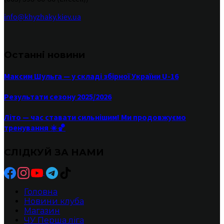
info@khyzhaky.kiev.ua
Останні новини
Максим Шульга — у складі збірної України U-16
Результати сезону 2025/2026
Літо — час ставати сильнішим! Ми продовжуємо
тренування ☀️🏀
СЛІДКУЙ ЗА НАМИ
Головна
Новини клуба
Магазин
ЧУ Перша ліга