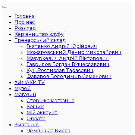
Головна
Про нас
Розклад
Керівництво клубу
Тренерський склад
Гнатенко Андрій Юрійович
Можаровський Денис Миколайович
Мазуркевич Андрій Вікторович
Гаврилов Богдан В'ячеславович
Куц Ростислав Тарасович
Фаворов Володимир Семенович
ХИЖАКИ TV
Музей
Магазин
Сторінка магазина
Кошик
Мій аккаунт
Оплата
Змагання
Чемпіонат Києва