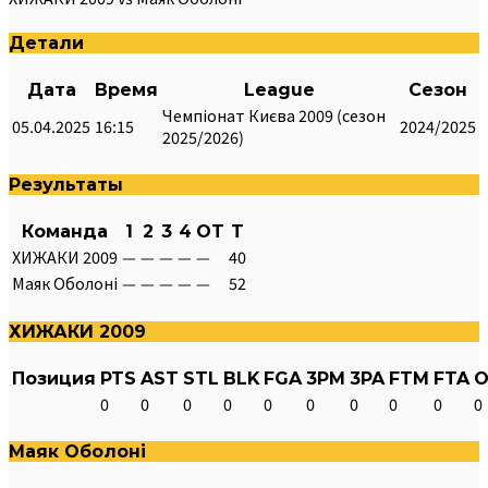
Детали
Дата
Время
League
Сезон
Чемпіонат Києва 2009 (сезон
05.04.2025
16:15
2024/2025
2025/2026)
Результаты
Команда
1
2
3
4
OT
T
ХИЖАКИ 2009
—
—
—
—
—
40
Маяк Оболоні
—
—
—
—
—
52
ХИЖАКИ 2009
Позиция
PTS
AST
STL
BLK
FGA
3PM
3PA
FTM
FTA
O
0
0
0
0
0
0
0
0
0
0
Маяк Оболоні