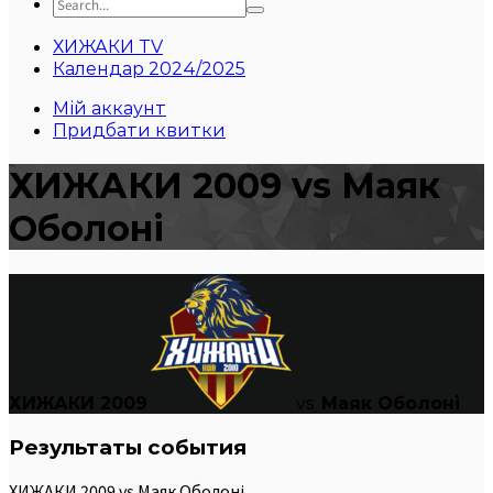
ХИЖАКИ TV
Календар 2024/2025
Мій аккаунт
Придбати квитки
ХИЖАКИ 2009 vs Маяк
Оболоні
ХИЖАКИ 2009
vs
Маяк Оболоні
Результаты события
ХИЖАКИ 2009 vs Маяк Оболоні