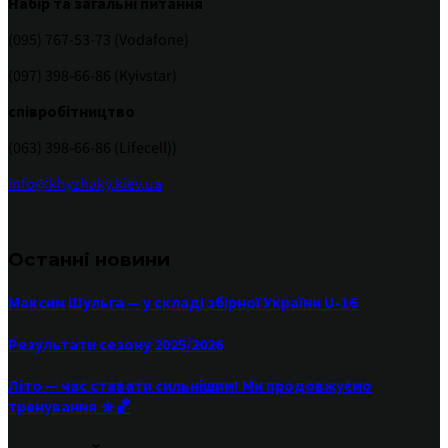
Набір та загальні питання
(095) 767-53-73 (Vodafone)
(097) 398-66-86 (Kyivstar)
співробітництво
(063) 398-66-86 (Lifecell))
info@khyzhaky.kiev.ua
Останні новини
Максим Шульга — у складі збірної України U-16
Результати сезону 2025/2026
Літо — час ставати сильнішим! Ми продовжуємо
тренування ☀️🏀