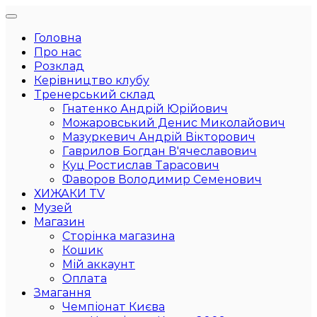
Головна
Про нас
Розклад
Керівництво клубу
Тренерський склад
Гнатенко Андрій Юрійович
Можаровський Денис Миколайович
Мазуркевич Андрій Вікторович
Гаврилов Богдан В'ячеславович
Куц Ростислав Тарасович
Фаворов Володимир Семенович
ХИЖАКИ TV
Музей
Магазин
Сторінка магазина
Кошик
Мій аккаунт
Оплата
Змагання
Чемпіонат Києва