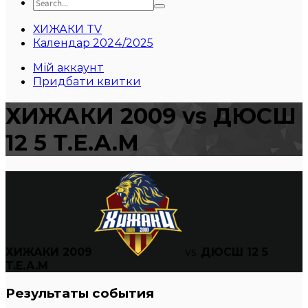
ХИЖАКИ TV
Календар 2024/2025
Мій аккаунт
Придбати квитки
ХИЖАКИ 2009 vs ДЮСШ
12 5 T.E.A.M
ХИЖАКИ 2009
vs
ДЮСШ 12 5
T.E.A.M
Результаты события