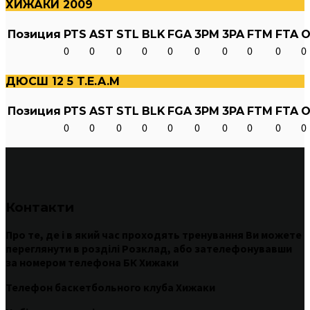
ХИЖАКИ 2009
Позиция
PTS
AST
STL
BLK
FGA
3PM
3PA
FTM
FTA
O
0
0
0
0
0
0
0
0
0
0
ДЮСШ 12 5 T.E.A.M
Позиция
PTS
AST
STL
BLK
FGA
3PM
3PA
FTM
FTA
O
0
0
0
0
0
0
0
0
0
0
Контакти
Про те
,
де
і
в
який час
проходять
тренування
Ви
можете
переглянути
в
розділі
Розклад
,
або
зателефонувавши
за номером
телефона БК Хижаки
Телефон баскетбольного клуба Хижаки