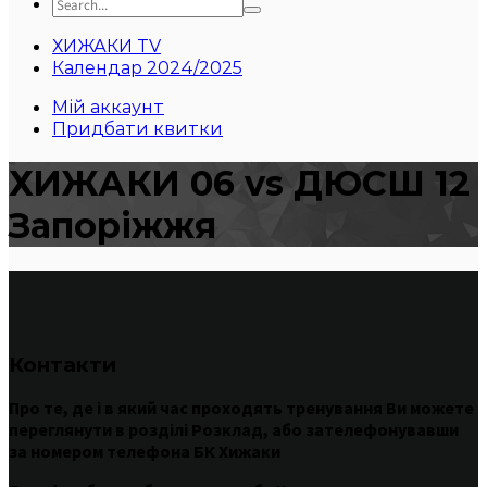
ХИЖАКИ TV
Календар 2024/2025
Мій аккаунт
Придбати квитки
ХИЖАКИ 06 vs ДЮСШ 12
Запоріжжя
Контакти
Про те
,
де
і
в
який час
проходять
тренування
Ви
можете
переглянути
в
розділі
Розклад
,
або
зателефонувавши
за номером
телефона БК Хижаки