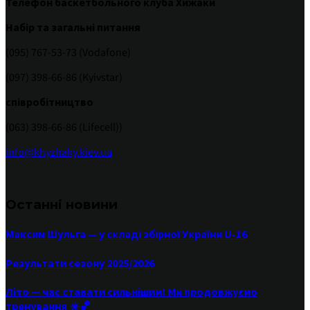
Телефон баскетбольного клуба Хижаки
Набір та загальні питання
(095) 767-53-73 (Vodafone)
(097) 398-66-86 (Kyivstar)
співробітництво
(063) 398-66-86 (Lifecell))
info@khyzhaky.kiev.ua
Останні новини
Максим Шульга — у складі збірної України U-16
Результати сезону 2025/2026
Літо — час ставати сильнішим! Ми продовжуємо
тренування ☀️🏀