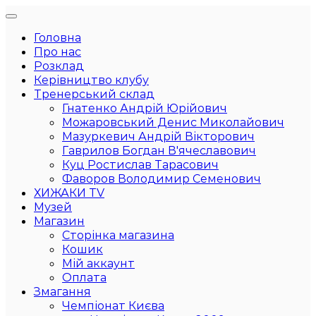
Головна
Про нас
Розклад
Керівництво клубу
Тренерський склад
Гнатенко Андрій Юрійович
Можаровський Денис Миколайович
Мазуркевич Андрій Вікторович
Гаврилов Богдан В'ячеславович
Куц Ростислав Тарасович
Фаворов Володимир Семенович
ХИЖАКИ TV
Музей
Магазин
Сторінка магазина
Кошик
Мій аккаунт
Оплата
Змагання
Чемпіонат Києва