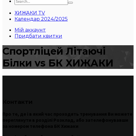
ХИЖАКИ TV
Календар 2024/2025
Мій аккаунт
Придбати квитки
Спортліцей Літаючі
Білки vs БК ХИЖАКИ
Контакти
Про те
,
де
і
в
який час
проходять
тренування
Ви
можете
переглянути
в
розділі
Розклад
,
або
зателефонувавши
за номером
телефона БК Хижаки