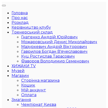
Головна
Про нас
Розклад
Керівництво клубу
Тренерський склад
Гнатенко Андрій Юрійович
Можаровський Денис Миколайович
Мазуркевич Андрій Вікторович
Гаврилов Богдан В'ячеславович
Куц Ростислав Тарасович
Фаворов Володимир Семенович
ХИЖАКИ TV
Музей
Магазин
Сторінка магазина
Кошик
Мій аккаунт
Оплата
Змагання
Чемпіонат Києва