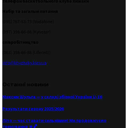
Телефон баскетбольного клуба Хижаки
Набір та загальні питання
(095) 767-53-73 (Vodafone)
(097) 398-66-86 (Kyivstar)
співробітництво
(063) 398-66-86 (Lifecell))
info@khyzhaky.kiev.ua
Останні новини
Максим Шульга — у складі збірної України U-16
Результати сезону 2025/2026
Літо — час ставати сильнішим! Ми продовжуємо
тренування ☀️🏀