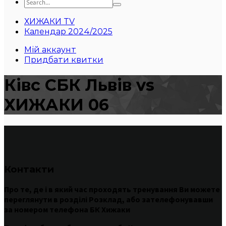
ХИЖАКИ TV
Календар 2024/2025
Мій аккаунт
Придбати квитки
Ківс СБК Львів vs
ХИЖАКИ 06
Контакти
Про те
,
де
і
в
який час
проходять
тренування
Ви
можете
переглянути
в
розділі
Розклад
,
або
зателефонувавши
за номером
телефона БК Хижаки