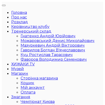
Головна
Про нас
Розклад
Керівництво клубу
Тренерський склад
Гнатенко Андрій Юрійович
Можаровський Денис Миколайович
Мазуркевич Андрій Вікторович
Гаврилов Богдан В'ячеславович
Куц Ростислав Тарасович
Фаворов Володимир Семенович
ХИЖАКИ TV
Музей
Магазин
Сторінка магазина
Кошик
Мій аккаунт
Оплата
Змагання
Чемпіонат Києва