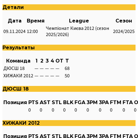
Детали
Дата
Время
League
Сезон
Чемпіонат Києва 2012 (сезон
09.11.2024
12:00
2024/2025
2025/2026)
Результаты
Команда
1
2
3
4
OT
T
ДЮСШ 18
—
—
—
—
—
68
ХИЖАКИ 2012
—
—
—
—
—
50
ДЮСШ 18
Позиция
PTS
AST
STL
BLK
FGA
3PM
3PA
FTM
FTA
O
0
0
0
0
0
0
0
0
0
0
ХИЖАКИ 2012
Позиция
PTS
AST
STL
BLK
FGA
3PM
3PA
FTM
FTA
O