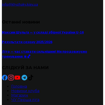
info@khyzhaky.kiev.ua
Останні новини
Максим Шульга — у складі збірної України U-16
Результати сезону 2025/2026
Літо — час ставати сильнішим! Ми продовжуємо
тренування ☀️🏀
СЛІДКУЙ ЗА НАМИ
Головна
Новини клуба
Магазин
ЧУ Перша ліга