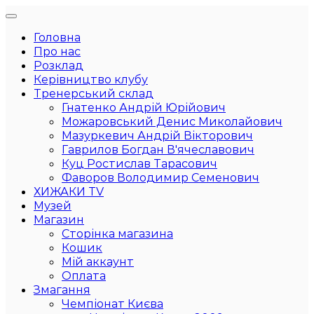
Головна
Про нас
Розклад
Керівництво клубу
Тренерський склад
Гнатенко Андрій Юрійович
Можаровський Денис Миколайович
Мазуркевич Андрій Вікторович
Гаврилов Богдан В'ячеславович
Куц Ростислав Тарасович
Фаворов Володимир Семенович
ХИЖАКИ TV
Музей
Магазин
Сторінка магазина
Кошик
Мій аккаунт
Оплата
Змагання
Чемпіонат Києва