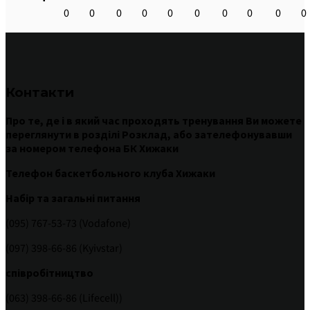
0
0
0
0
0
0
0
0
0
0
Контакти
Про те
,
де
і
в
який час
проходять
тренування
Ви
можете
переглянути
в
розділі
Розклад
,
або
зателефонувавши
за номером
телефона БК Хижаки
Телефон баскетбольного клуба Хижаки
Набір та загальні питання
(095) 767-53-73 (Vodafone)
(097) 398-66-86 (Kyivstar)
співробітництво
(063) 398-66-86 (Lifecell))