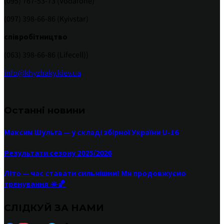
(095) 767-53-73 (Vodafone)
(097) 398-66-86 (Kyivstar)
співробітництво
(063) 398-66-86 (Lifecell))
info@khyzhaky.kiev.ua
Останні новини
Максим Шульга — у складі збірної України U-16
Результати сезону 2025/2026
Літо — час ставати сильнішим! Ми продовжуємо
тренування ☀️🏀
СЛІДКУЙ ЗА НАМИ