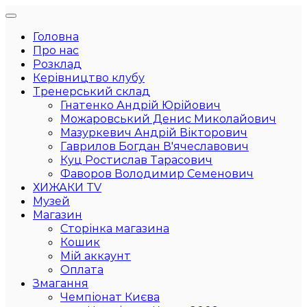
Головна
Про нас
Розклад
Керівництво клубу
Тренерський склад
Гнатенко Андрій Юрійович
Можаровський Денис Миколайович
Мазуркевич Андрій Вікторович
Гаврилов Богдан В'ячеславович
Куц Ростислав Тарасович
Фаворов Володимир Семенович
ХИЖАКИ TV
Музей
Магазин
Сторінка магазина
Кошик
Мій аккаунт
Оплата
Змагання
Чемпіонат Києва