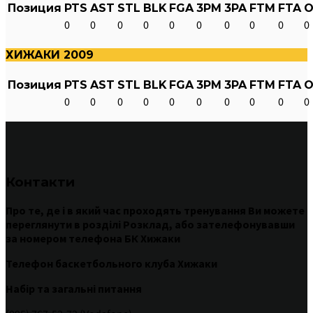
Позиция
PTS
AST
STL
BLK
FGA
3PM
3PA
FTM
FTA
O
0
0
0
0
0
0
0
0
0
0
ХИЖАКИ 2009
Позиция
PTS
AST
STL
BLK
FGA
3PM
3PA
FTM
FTA
O
0
0
0
0
0
0
0
0
0
0
Контакти
Про те
,
де
і
в
який час
проходять
тренування
Ви
можете
переглянути
в
розділі
Розклад
,
або
зателефонувавши
за номером
телефона БК Хижаки
Телефон баскетбольного клуба Хижаки
Набір та загальні питання