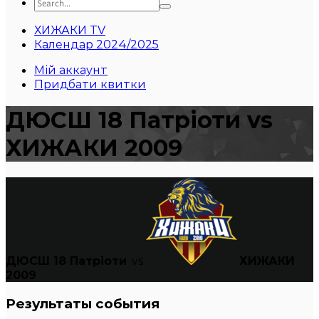
ХИЖАКИ TV
Календар 2024/2025
Мій аккаунт
Придбати квитки
ДЮСШ 18 Патріоти vs
ХИЖАКИ 2009
ДЮСШ 18 Патріоти
vs
ХИЖАКИ
2009
Результаты события