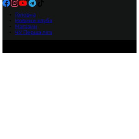
Головна
Новини клуба
Магазин
ЧУ Перша ліга
БК ХИЖАКИ -Прямуй до своєї мрії!
2010-2025