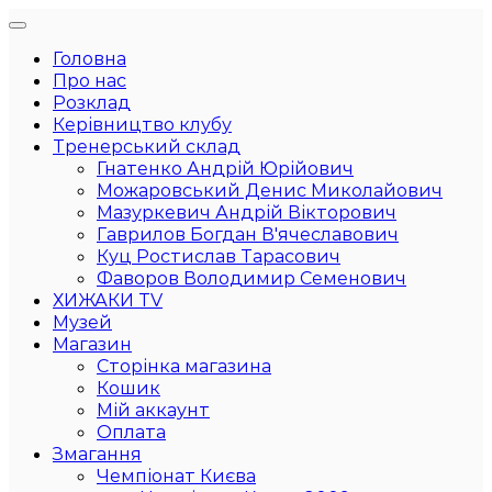
Головна
Про нас
Розклад
Керівництво клубу
Тренерський склад
Гнатенко Андрій Юрійович
Можаровський Денис Миколайович
Мазуркевич Андрій Вікторович
Гаврилов Богдан В'ячеславович
Куц Ростислав Тарасович
Фаворов Володимир Семенович
ХИЖАКИ TV
Музей
Магазин
Сторінка магазина
Кошик
Мій аккаунт
Оплата
Змагання
Чемпіонат Києва