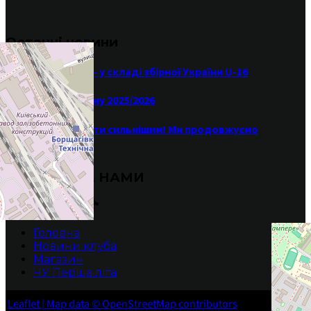
Останні новини
Максим Шульга — у складі збірної України U-16
Результати сезону 2025/2026
Літо — час ставати сильнішим! Ми продовжуємо
тренування ☀️🏀
СЛІДКУЙ ЗА НАМИ
Головна
Новини клуба
Магазин
ЧУ Перша ліга
БК ХИЖАКИ -Прямуй до своєї мрії!
Leaflet
| Map data ©
OpenStreetMap
contributors
2010-2025