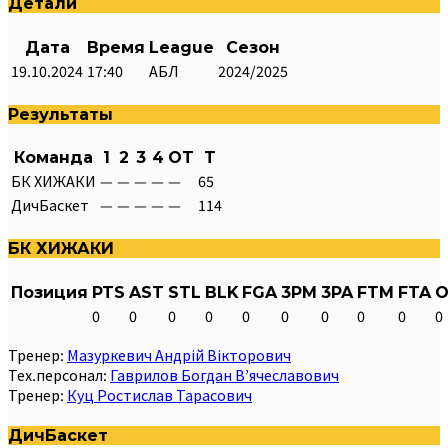
Детали
Дата
Время
League
Сезон
19.10.2024
17:40
АБЛ
2024/2025
Результаты
Команда
1
2
3
4
OT
T
БК ХИЖАКИ
—
—
—
—
—
65
ДичБаскет
—
—
—
—
—
114
БК ХИЖАКИ
Позиция
PTS
AST
STL
BLK
FGA
3PM
3PA
FTM
FTA
O
0
0
0
0
0
0
0
0
0
0
Тренер:
Мазуркевич Андрій Вікторович
Тех.персонал:
Гаврилов Богдан В’ячеславович
Тренер:
Куц Ростислав Тарасович
ДичБаскет