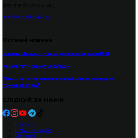
(063) 398-66-86 (Lifecell))
info@khyzhaky.kiev.ua
Останні новини
Максим Шульга — у складі збірної України U-16
Результати сезону 2025/2026
Літо — час ставати сильнішим! Ми продовжуємо
тренування ☀️🏀
СЛІДКУЙ ЗА НАМИ
Головна
Новини клуба
Магазин