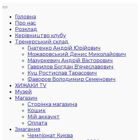
Головна
Про нас
Розклад
Керівництво клубу
Тренерський склад
Гнатенко Андрій Юрійович
Можаровський Денис Миколайович
Мазуркевич Андрій Вікторович
Гаврилов Богдан В'ячеславович
Куц Ростислав Тарасович
Фаворов Володимир Семенович
ХИЖАКИ TV
Музей
Магазин
Сторінка магазина
Кошик
Мій аккаунт
Оплата
Змагання
Чемпіонат Києва