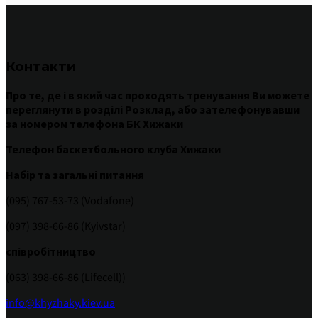
Контакти
Про те
,
де
і
в
який час
проходять
тренування
Ви
можете
переглянути
в
розділі
Розклад
,
або
зателефонувавши
за номером
телефона БК Хижаки
Телефон баскетбольного клуба Хижаки
Набір та загальні питання
(095) 767-53-73 (Vodafone)
(097) 398-66-86 (Kyivstar)
співробітництво
(063) 398-66-86 (Lifecell))
info@khyzhaky.kiev.ua