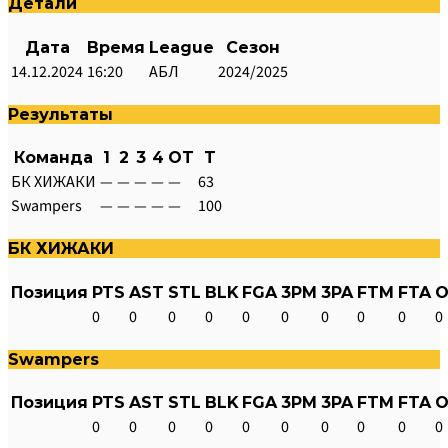
Детали
Дата
Время
League
Сезон
14.12.2024
16:20
АБЛ
2024/2025
Результаты
Команда
1
2
3
4
OT
T
БК ХИЖАКИ
—
—
—
—
—
63
Swampers
—
—
—
—
—
100
БК ХИЖАКИ
Позиция
PTS
AST
STL
BLK
FGA
3PM
3PA
FTM
FTA
O
0
0
0
0
0
0
0
0
0
0
Swampers
Позиция
PTS
AST
STL
BLK
FGA
3PM
3PA
FTM
FTA
O
0
0
0
0
0
0
0
0
0
0