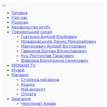
Головна
Про нас
Розклад
Керівництво клубу
Тренерський склад
Гнатенко Андрій Юрійович
Можаровський Денис Миколайович
Мазуркевич Андрій Вікторович
Гаврилов Богдан В'ячеславович
Куц Ростислав Тарасович
Фаворов Володимир Семенович
ХИЖАКИ TV
Музей
Магазин
Сторінка магазина
Кошик
Мій аккаунт
Оплата
Змагання
Чемпіонат Києва