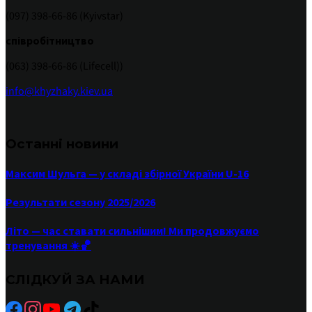
(097) 398-66-86 (Kyivstar)
співробітництво
(063) 398-66-86 (Lifecell))
info@khyzhaky.kiev.ua
Останні новини
Максим Шульга — у складі збірної України U-16
Результати сезону 2025/2026
Літо — час ставати сильнішим! Ми продовжуємо
тренування ☀️🏀
СЛІДКУЙ ЗА НАМИ