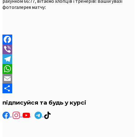
рахунком 66:77, вітаємо хлопців і тренерів! Вашій увазі
фотогалерея матчу:
Facebook
Viber
Telegram
WhatsApp
Email
Отправить
підписуйся та будь у курсі