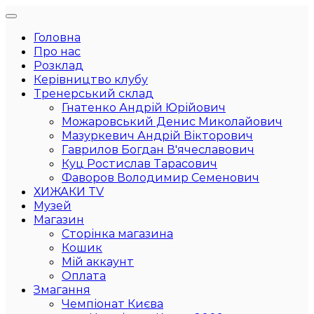
Головна
Про нас
Розклад
Керівництво клубу
Тренерський склад
Гнатенко Андрій Юрійович
Можаровський Денис Миколайович
Мазуркевич Андрій Вікторович
Гаврилов Богдан В'ячеславович
Куц Ростислав Тарасович
Фаворов Володимир Семенович
ХИЖАКИ TV
Музей
Магазин
Сторінка магазина
Кошик
Мій аккаунт
Оплата
Змагання
Чемпіонат Києва