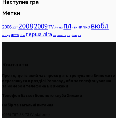
Наступна гра
Метки
вюбл
2008
2009
ПЛ
2006
TV
ЧК
ЧКО
2007
А-лига
ФБУ
перша ліга
лето
заходи
літо
першаліга
пл
різне
чк
Контакти
Про те
,
де
і
в
який час
проходять
тренування
Ви
можете
переглянути
в
розділі
Розклад
,
або
зателефонувавши
за номером
телефона БК Хижаки
Телефон баскетбольного клуба Хижаки
Набір та загальні питання
(095) 767-53-73 (Vodafone)