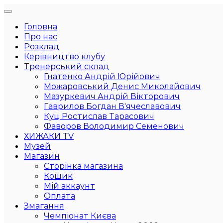
Головна
Про нас
Розклад
Керівництво клубу
Тренерський склад
Гнатенко Андрій Юрійович
Можаровський Денис Миколайович
Мазуркевич Андрій Вікторович
Гаврилов Богдан В'ячеславович
Куц Ростислав Тарасович
Фаворов Володимир Семенович
ХИЖАКИ TV
Музей
Магазин
Сторінка магазина
Кошик
Мій аккаунт
Оплата
Змагання
Чемпіонат Києва