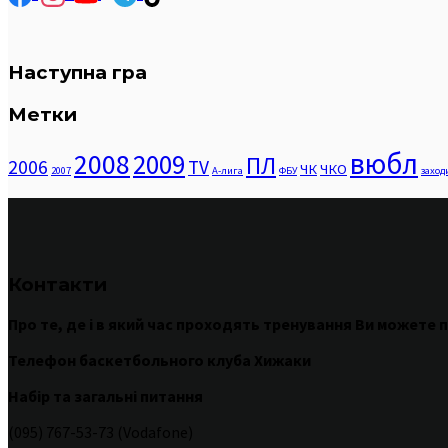
Наступна гра
Метки
вюбл
2008
2009
ПЛ
2006
TV
ЧК
ЧКО
2007
А-лига
ФБУ
заход
Контакти
Про те
,
де
і
в
який час
проходять
тренування
Ви
можете
п
Телефон баскетбольного клуба Хижаки
Набір та загальні питання
(095) 767-53-73 (Vodafone)