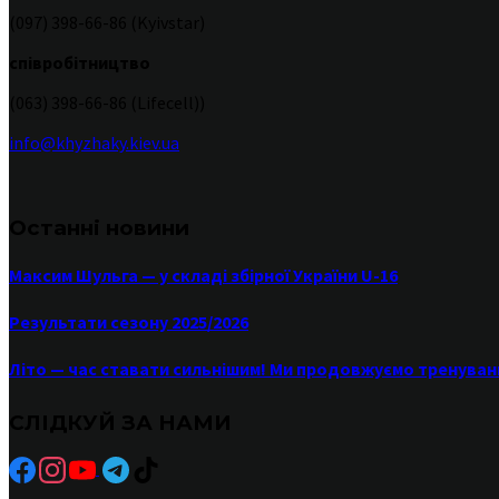
(097) 398-66-86 (Kyivstar)
співробітництво
(063) 398-66-86 (Lifecell))
info@khyzhaky.kiev.ua
Останні новини
Максим Шульга — у складі збірної України U-16
Результати сезону 2025/2026
Літо — час ставати сильнішим! Ми продовжуємо тренуван
СЛІДКУЙ ЗА НАМИ