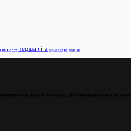
перша ліга
лето
и
літо
першаліга
пл
різне
чк
ереглянути
в
розділі
Розклад
,
або
зателефонувавши
за н