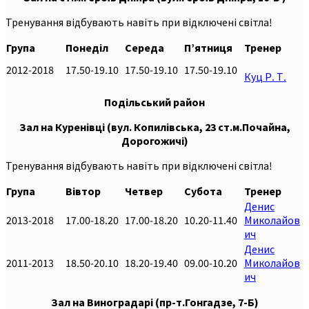
Тренування відбувають навіть при відключені світла!
Група
Понеділ
Середа
П’ятниця
Тренер
2012-2018
17.50-19.10
17.50-19.10
17.50-19.10
Куц Р. Т.
Подільський
район
Зал на Куренівці (вул. Копилівська, 23 ст.м.Почайна,
Дорогожичі)
Тренування відбувають навіть при відключені світла!
Група
Вівтор
Четвер
Субота
Тренер
Денис
2013-2018
17.00-18.20
17.00-18.20
10.20-11.40
М
иколайов
ич
Денис
2011-2013
18.50-20.10
18.20-19.40
09.00-10.20
Миколайов
ич
Зал на Виноградарі (пр-т.Гонгадзе, 7-Б)