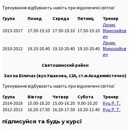
Тренування відбувають навіть при відключені світла!
Група
Понед
Середа
Пятниц
Тренер
Денис
2013-2017
17.50-19.10
17.50-19.10
17.50-19.10
Миколайов
ич
Денис
2010-2012
19.10-20.40
19.10-20.40
19.10-20.40
Миколайов
ич
Святошинский
район
Зал на Біличах (вул.Ушакова, 12А, ст.м.Академмістечко)
Тренування відбувають навіть при відключені світла!
Група
Вівтор
Четвер
Субота
Тренер
2014-2018
15.00-16.20
15.00-16.20
9.00-10.20
Куц Р. Т.
2012-2013
16.20-17.50
16.20-17.50
10.20-11.40
Куц Р. Т.
підписуйся та будь у курсі