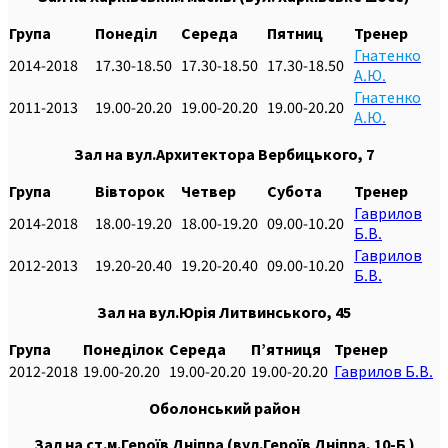
Група
Понеділ
Середа
Пятниц
Тренер
Гнатенко
2014-2018
17.30-18.50
17.30-18.50
17.30-18.50
А.Ю.
Гнатенко
2011-2013
19.00-20.20
19.00-20.20
19.00-20.20
А.Ю.
Зал на вул.Архитектора Вербицького, 7
Група
Вівторок
Четвер
Субота
Тренер
Гаврилов
2014-2018
18.00-19.20
18.00-19.20
09.00-10.20
Б.В.
Гаврилов
2012-2013
19.20-20.40
19.20-20.40
09.00-10.20
Б.В.
Зал на вул.Юрія Литвинського, 45
Група
Понеділок
Середа
П’ятниця
Тренер
2012-2018
19.00-20.20
19.00-20.20
19.00-20.20
Гаврилов Б.В.
Оболонський
район
Зал на ст.м.Героїв Дніпра (вул.Героїв Дніпра, 10-Б )