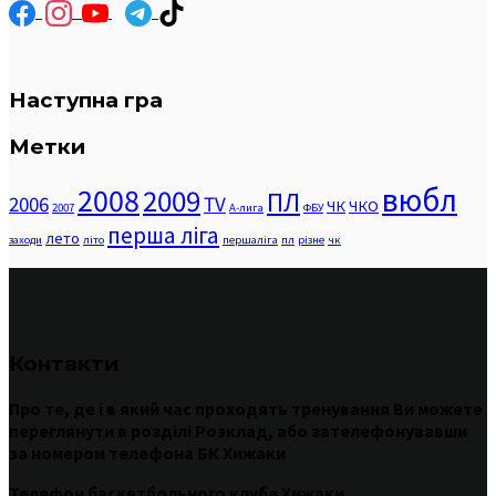
Наступна гра
Метки
вюбл
2008
2009
ПЛ
2006
TV
ЧК
ЧКО
2007
А-лига
ФБУ
перша ліга
лето
заходи
літо
першаліга
пл
різне
чк
Контакти
Про те
,
де
і
в
який час
проходять
тренування
Ви
можете
переглянути
в
розділі
Розклад
,
або
зателефонувавши
за номером
телефона БК Хижаки
Телефон баскетбольного клуба Хижаки