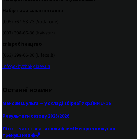
Набір та загальні питання
(095) 767-53-73 (Vodafone)
(097) 398-66-86 (Kyivstar)
співробітництво
(063) 398-66-86 (Lifecell))
info@khyzhaky.kiev.ua
Останні новини
Максим Шульга — у складі збірної України U-16
Результати сезону 2025/2026
Літо — час ставати сильнішим! Ми продовжуємо
тренування ☀️🏀