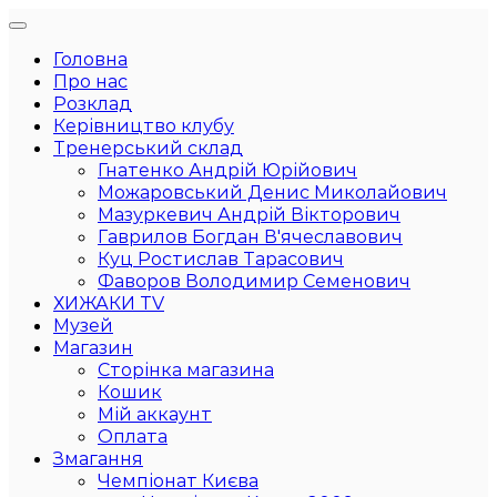
Головна
Про нас
Розклад
Керівництво клубу
Тренерський склад
Гнатенко Андрій Юрійович
Можаровський Денис Миколайович
Мазуркевич Андрій Вікторович
Гаврилов Богдан В'ячеславович
Куц Ростислав Тарасович
Фаворов Володимир Семенович
ХИЖАКИ TV
Музей
Магазин
Сторінка магазина
Кошик
Мій аккаунт
Оплата
Змагання
Чемпіонат Києва