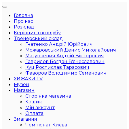
Головна
Про нас
Розклад
Керівництво клубу
Тренерський склад
Гнатенко Андрій Юрійович
Можаровський Денис Миколайович
Мазуркевич Андрій Вікторович
Гаврилов Богдан В'ячеславович
Куц Ростислав Тарасович
Фаворов Володимир Семенович
ХИЖАКИ TV
Музей
Магазин
Сторінка магазина
Кошик
Мій аккаунт
Оплата
Змагання
Чемпіонат Києва