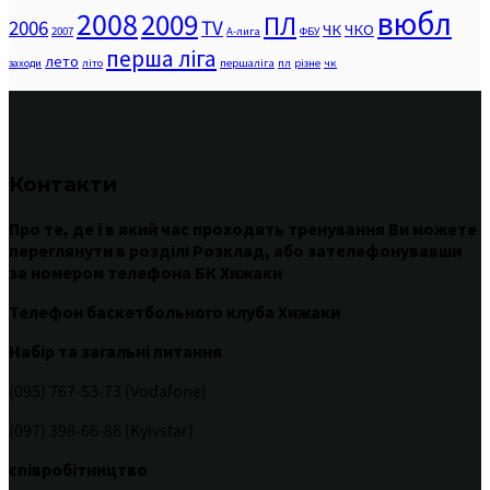
вюбл
2008
2009
ПЛ
2006
TV
ЧК
ЧКО
2007
А-лига
ФБУ
перша ліга
лето
заходи
літо
першаліга
пл
різне
чк
Контакти
Про те
,
де
і
в
який час
проходять
тренування
Ви
можете
переглянути
в
розділі
Розклад
,
або
зателефонувавши
за номером
телефона БК Хижаки
Телефон баскетбольного клуба Хижаки
Набір та загальні питання
(095) 767-53-73 (Vodafone)
(097) 398-66-86 (Kyivstar)
співробітництво