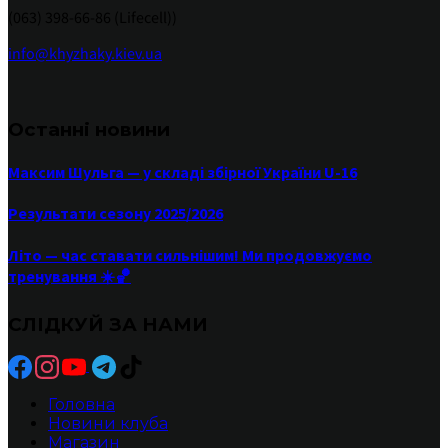
(063) 398-66-86 (Lifecell))
info@khyzhaky.kiev.ua
Останні новини
Максим Шульга — у складі збірної України U-16
Результати сезону 2025/2026
Літо — час ставати сильнішим! Ми продовжуємо
тренування ☀️🏀
СЛІДКУЙ ЗА НАМИ
Головна
Новини клуба
Магазин