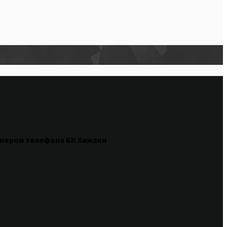
омером
телефона БК Хижаки