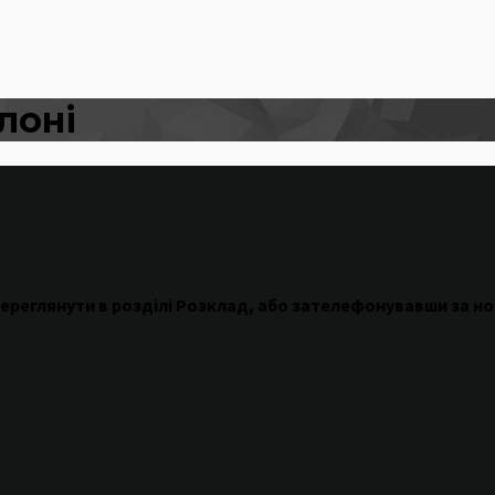
лоні
ереглянути
в
розділі
Розклад
,
або
зателефонувавши
за н