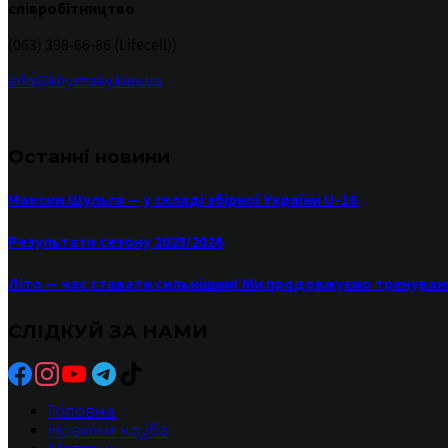
співробітництво
(063) 398-66-86 (Lifecell))
info@khyzhaky.kiev.ua
Останні новини
Максим Шульга — у складі збірної України U-16
Результати сезону 2025/2026
Літо — час ставати сильнішим! Ми продовжуємо тренуван
СЛІДКУЙ ЗА НАМИ
Головна
Новини клуба