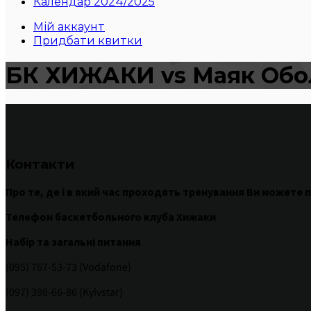
Календар 2024/2025
Мій аккаунт
Придбати квитки
БК ХИЖАКИ vs Маяк Обо
Контакти
Про те
,
де
і
в
який час
проходять
тренування
Ви
можете
п
Телефон баскетбольного клуба Хижаки
Набір та загальні питання
(095) 767-53-73 (Vodafone)
(097) 398-66-86 (Kyivstar)