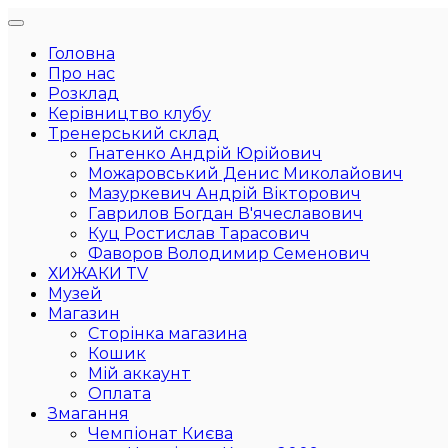
Головна
Про нас
Розклад
Керівництво клубу
Тренерський склад
Гнатенко Андрій Юрійович
Можаровський Денис Миколайович
Мазуркевич Андрій Вікторович
Гаврилов Богдан В'ячеславович
Куц Ростислав Тарасович
Фаворов Володимир Семенович
ХИЖАКИ TV
Музей
Магазин
Сторінка магазина
Кошик
Мій аккаунт
Оплата
Змагання
Чемпіонат Києва