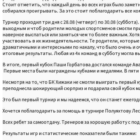
Стоит отметить, что каждый день во всех играх было заметно
собирался проигрывать. За это стоит поблагодарить все ко
Турнир проходил три дня с 28.08 (четверг) по 30.08 (суббо
выходным и чтоб родители молодых спортсменов смогли прий
наверное выспаться или заняться чем то более важным. Хот
участвовать в их жизнедеятельности. Те родители, которые
драматичными и интересными по накалу, что было очень и о
итоговые результаты. Любая из 4х команд в субботу могла в
В итоге, первый кубок Паши Горбатова достался команде А
Первые места были награждены кубками и медалями. В пяти
Несмотря на то, что БК Хижаки не смогли выиграть первый к
преподнесла шокирующий сюрприз и подарила свой кубок ма
Это был первый турнир и мы надеемся, что он станет ежего
Хочется поблагодарить за помощь в турнире Полуяхтову Ле
Всех ребят за самоотдачу. Тренеров за хорошую работу с п
Результаты игр и статистические показатели были такими: