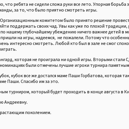
, что ребята не сидели сложа руки все лето. Упорная борьба з
манды, за то, что было приятно смотреть игры.
та). Организационным комитетом было принято решение провес
ти поддержать своих чад. Увы как уже по плохой традиции, р
я по нашему глубочайшему убеждению ничего важнее детей в м
 пришли на игры, надеемся, не пожалели. Потому что особенн
чень интересно смотреть. Любой кто был в зале не смог спо
ыиграть.
вангард, которая не проиграла ни одной игры. Вторыми стал
 номинациях были отмечены лучшие игроки турнира памятным
убок, кубок все же достался маме Паши Горбатова, которая т
ме Паши. Спасибо им за это.
дным турниром, который будет проходить в конце августа в К
сю Андреевну.
одрастающим поколением.