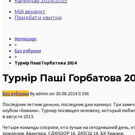
Календар 2024/2025
Мій аккаунт
Придбати квитки
Homepage
>
Без рубрики
>
Турнір Паші Горбатова 2014
Турнір Паші Горбатова 2
Без рубрики
By
admin
on
30.08.2014
0
336
Последние летние деньки, последние дни каникул. Три заме
клубом «Хижаки». Турнир посвящен человеку, который любил 
в августе 2013.
Четыре команды спорили, кто лучше на сегодняшний день, к
рождения. Авангард, СДЮШОР 16, ДЮСШ 18, БК Хижаки.