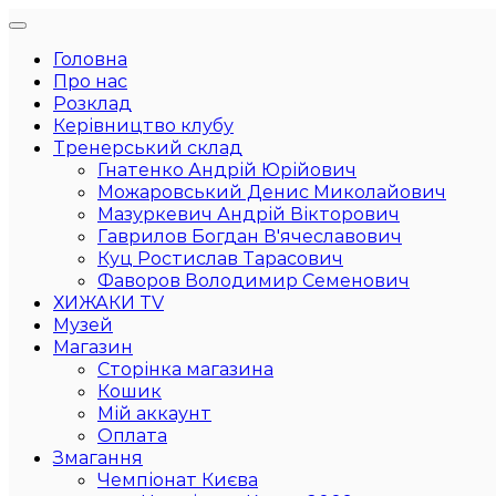
Головна
Про нас
Розклад
Керівництво клубу
Тренерський склад
Гнатенко Андрій Юрійович
Можаровський Денис Миколайович
Мазуркевич Андрій Вікторович
Гаврилов Богдан В'ячеславович
Куц Ростислав Тарасович
Фаворов Володимир Семенович
ХИЖАКИ TV
Музей
Магазин
Сторінка магазина
Кошик
Мій аккаунт
Оплата
Змагання
Чемпіонат Києва