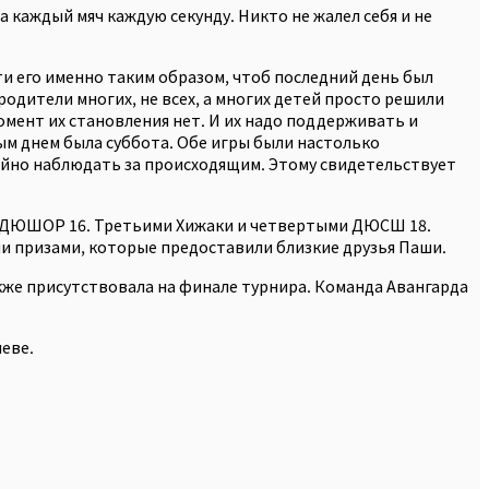
а каждый мяч каждую секунду. Никто не жалел себя и не
ти его именно таким образом, чтоб последний день был
одители многих, не всех, а многих детей просто решили
омент их становления нет. И их надо поддерживать и
ым днем была суббота. Обе игры были настолько
койно наблюдать за происходящим. Этому свидетельствует
и СДЮШОР 16. Третьими Хижаки и четвертыми ДЮСШ 18.
и призами, которые предоставили близкие друзья Паши.
акже присутствовала на финале турнира. Команда Авангарда
иеве.