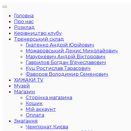
Головна
Про нас
Розклад
Керівництво клубу
Тренерський склад
Гнатенко Андрій Юрійович
Можаровський Денис Миколайович
Мазуркевич Андрій Вікторович
Гаврилов Богдан В'ячеславович
Куц Ростислав Тарасович
Фаворов Володимир Семенович
ХИЖАКИ TV
Музей
Магазин
Сторінка магазина
Кошик
Мій аккаунт
Оплата
Змагання
Чемпіонат Києва