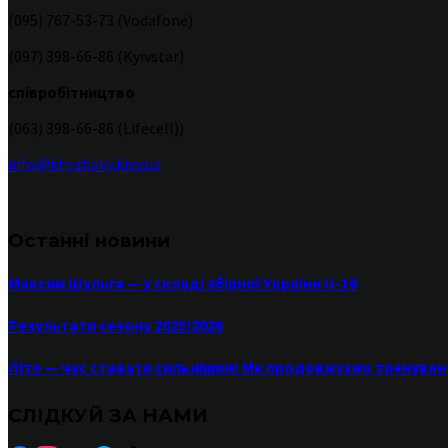
(095) 767-53-73 (Vodafone)
(097) 398-66-86 (Kyivstar)
співробітництво
(063) 398-66-86 (Lifecell))
info@khyzhaky.kiev.ua
Останні новини
Максим Шульга — у складі збірної України U-16
Результати сезону 2025/2026
Літо — час ставати сильнішим! Ми продовжуємо тренуван
СЛІДКУЙ ЗА НАМИ