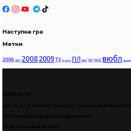
Наступна гра
Метки
вюбл
2008
2009
ПЛ
2006
TV
ЧК
ЧКО
2007
А-лига
ФБУ
заход
Контакти
Про те
,
де
і
в
який час
проходять
тренування
Ви
можете
п
Телефон баскетбольного клуба Хижаки
Набір та загальні питання