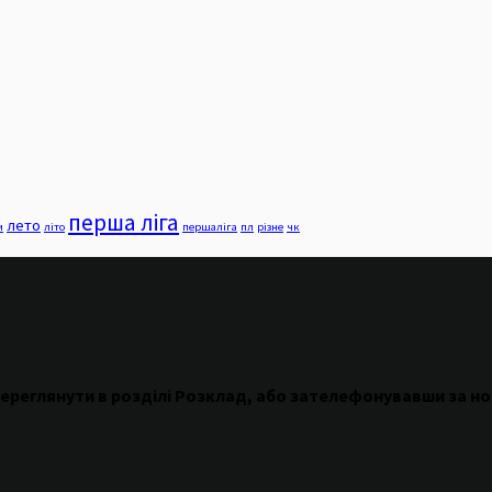
перша ліга
лето
и
літо
першаліга
пл
різне
чк
ереглянути
в
розділі
Розклад
,
або
зателефонувавши
за н