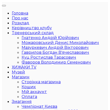
Головна
Про нас
Розклад
Керівництво клубу
Тренерський склад
Гнатенко Андрій Юрійович
Можаровський Денис Миколайович
Мазуркевич Андрій Вікторович
Гаврилов Богдан В'ячеславович
Куц Ростислав Тарасович
Фаворов Володимир Семенович
ХИЖАКИ TV
Музей
Магазин
Сторінка магазина
Кошик
Мій аккаунт
Оплата
Змагання
Чемпіонат Києва