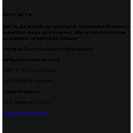
Контакти
Про те
,
де
і
в
який час
проходять
тренування
Ви
можете
переглянути
в
розділі
Розклад
,
або
зателефонувавши
за номером
телефона БК Хижаки
Телефон баскетбольного клуба Хижаки
Набір та загальні питання
(095) 767-53-73 (Vodafone)
(097) 398-66-86 (Kyivstar)
співробітництво
(063) 398-66-86 (Lifecell))
info@khyzhaky.kiev.ua