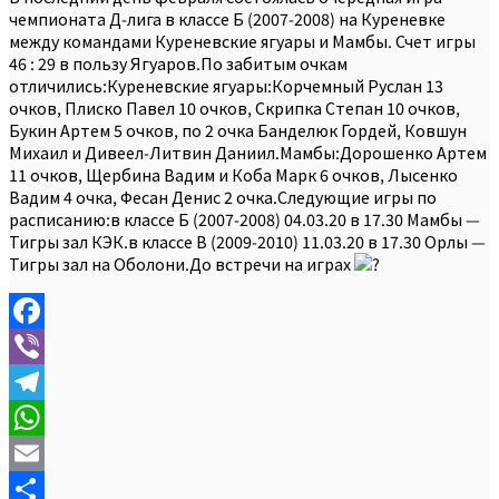
чемпионата Д-лига в классе Б (2007-2008) на Куреневке
между командами Куреневские ягуары и Мамбы. Счет игры
46 : 29 в пользу Ягуаров.По забитым очкам
отличились:Куреневские ягуары:Корчемный Руслан 13
очков, Плиско Павел 10 очков, Скрипка Степан 10 очков,
Букин Артем 5 очков, по 2 очка Банделюк Гордей, Ковшун
Михаил и Дивеел-Литвин Даниил.Мамбы:Дорошенко Артем
11 очков, Щербина Вадим и Коба Марк 6 очков, Лысенко
Вадим 4 очка, Фесан Денис 2 очка.Следующие игры по
расписанию:в классе Б (2007-2008) 04.03.20 в 17.30 Мамбы —
Тигры зал КЭК.в классе В (2009-2010) 11.03.20 в 17.30 Орлы —
Тигры зал на Оболони.До встречи на играх
Facebook
Viber
Telegram
WhatsApp
Email