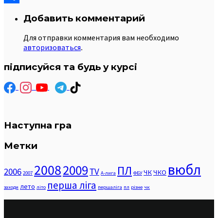
Отправить
Добавить комментарий
Для отправки комментария вам необходимо
авторизоваться
.
підписуйся та будь у курсі
Наступна гра
Метки
вюбл
2008
2009
ПЛ
2006
TV
ЧК
ЧКО
2007
А-лига
ФБУ
перша ліга
лето
заходи
літо
першаліга
пл
різне
чк