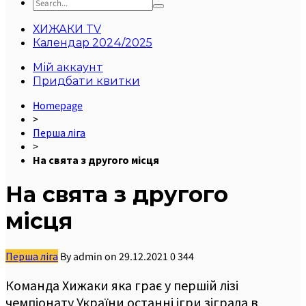
ХИЖАКИ TV
Календар 2024/2025
Мій аккаунт
Придбати квитки
Homepage
>
Перша ліга
>
На свята з другого місця
На свята з другого
місця
Перша ліга
By
admin
on
29.12.2021
0
344
Команда Хижаки яка грає у першій лізі
чемпіонату України останні ігри зіграла в