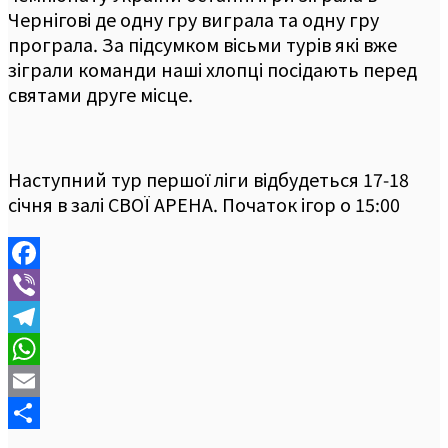
Чернігові де одну гру виграла та одну гру
програла. За підсумком вісьми турів які вже
зіграли команди наші хлопці посідають перед
святами друге місце.
Наступний тур першої ліги відбудеться 17-18
січня в залі СВОЇ АРЕНА. Початок ігор о 15:00
Facebook
Viber
Telegram
WhatsApp
Email
Отправить