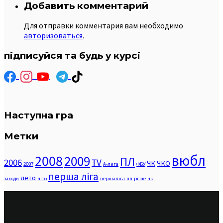
Добавить комментарий
Для отправки комментария вам необходимо
авторизоваться
.
підписуйся та будь у курсі
Наступна гра
Метки
вюбл
2008
2009
ПЛ
2006
TV
ЧК
ЧКО
2007
А-лига
ФБУ
перша ліга
лето
заходи
літо
першаліга
пл
різне
чк