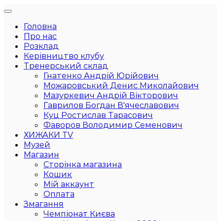
Головна
Про нас
Розклад
Керівництво клубу
Тренерський склад
Гнатенко Андрій Юрійович
Можаровський Денис Миколайович
Мазуркевич Андрій Вікторович
Гаврилов Богдан В'ячеславович
Куц Ростислав Тарасович
Фаворов Володимир Семенович
ХИЖАКИ TV
Музей
Магазин
Сторінка магазина
Кошик
Мій аккаунт
Оплата
Змагання
Чемпіонат Києва