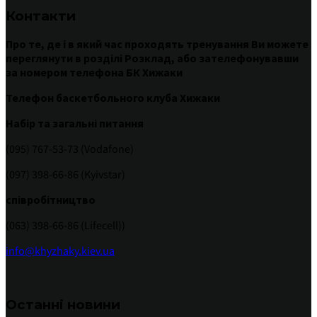
Контакти
Про те
,
де
і
в
який час
проходять
тренування
Ви
можете
переглянути
в
розділі
Розклад
,
або
зателефонувавши
за номером
телефона БК Хижаки
Телефон баскетбольного клуба Хижаки
Набір та загальні питання
(095) 767-53-73 (Vodafone)
(097) 398-66-86 (Kyivstar)
співробітництво
(063) 398-66-86 (Lifecell))
info@khyzhaky.kiev.ua
Останні новини